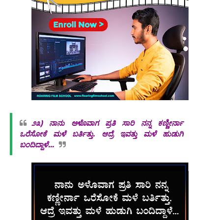
೨೩)
ನಾನು ಅಳೊವಾಗ ಪ್ರತಿ ಸಾರಿ ನನ್ನ ಕಣ್ಣೀರ್ನಾ
ಒರೆಸೋಕೆ ಮಳೆ ಬರ್ತಿತ್ತು. ಆದ್ರೆ ಇವತ್ತು ಮಳೆ ಹುಡುಗಿ
ಬಂದಿದ್ದಾಳೆ...