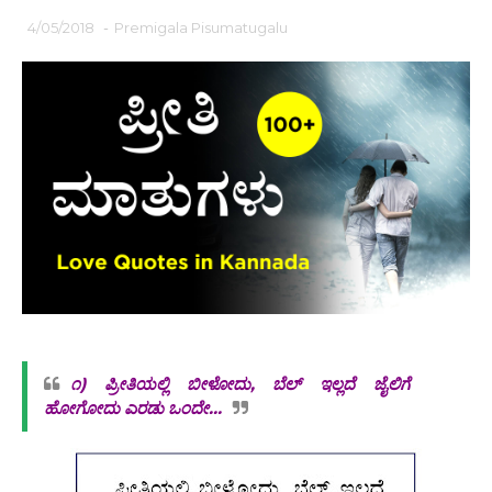
4/05/2018
-
Premigala Pisumatugalu
೧) ಪ್ರೀತಿಯಲ್ಲಿ ಬೀಳೋದು, ಬೆಲ್ ಇಲ್ಲದೆ ಜೈಲಿಗೆ
ಹೋಗೋದು ಎರಡು ಒಂದೇ...