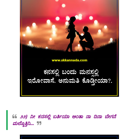
೨೨)
ನೀ ಕನಸಲ್ಲಿ ಬರ್ತಿಯಾ ಅಂತಾ ನಾ ದಿನಾ ಬೇಗನೆ
ಮಲ್ಕೊತ್ತಿನಿ...