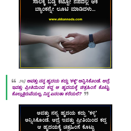
೨೬)
ಅವತ್ತು ನನ್ನ ಹೃದಯ ಕದ್ದು 'ಕಳ್ಳಿ' ಅನ್ನಿಸಿಕೊಂಡೆ. ಆದ್ರೆ
ಇವತ್ತು ಪ್ರೀತಿಯಿಂದ ಕದ್ದ ಆ ಹೃದಯಕ್ಕೆ ಚಿತ್ರಹಿಂಸೆ ಕೊಟ್ಟು
ಕೊಲ್ಲುತ್ತಿರುವೆಯಲ್ಲ, ನಿನ್ನ ಏನಂತಾ ಕರೆಯಲಿ?