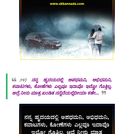
೨೪)
ನನ್ನ ಹೃದಯದಲ್ಲಿ ಅಪಧಮನಿ, ಅಭಿಧಮನಿ,
ಕವಾಟಗಳು, ಕೋಣೆಗಳು ಎಲ್ಲವೂ ಇದಾವೊ ಇಲ್ವೋ ಗೊತ್ತಿಲ್ಲ.
ಆದ್ರೆ ನೀನು ಮಾತ್ರ ಖಂಡಿತ ನನ್ನೆದೆಯಲ್ಲಿದೀಯಾ ಕಣೇ...