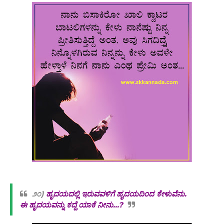
೨೦)
ಹೃದಯದಲ್ಲಿ ಇರುವವಳಿಗೆ ಹೃದಯದಿಂದ ಕೇಳುವೆನು.
ಈ ಹೃದಯವನ್ನು ಕದ್ದೆ ಯಾಕೆ ನೀನು...?