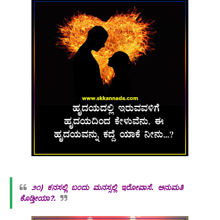
೨೧)
ಕನಸಲ್ಲಿ ಬಂದು ಮನಸ್ಸಲ್ಲಿ ಇರೋವಾಸೆ. ಅನುಮತಿ
ಕೊಡ್ತೀಯಾ?.