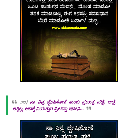
೨೮)
ನಾ ನಿನ್ನ ದ್ವೇಷಿಸೋಕೆ ತುಂಬ ಪ್ರಯತ್ನ ಪಟ್ಟೆ. ಆದ್ರೆ
ಆಗ್ಲಿಲ್ಲ. ಅದಕ್ಕೆ ನಿಯತ್ತಾಗಿ ಪ್ರೀತಿಸ್ತಾ ಇದೀನಿ...