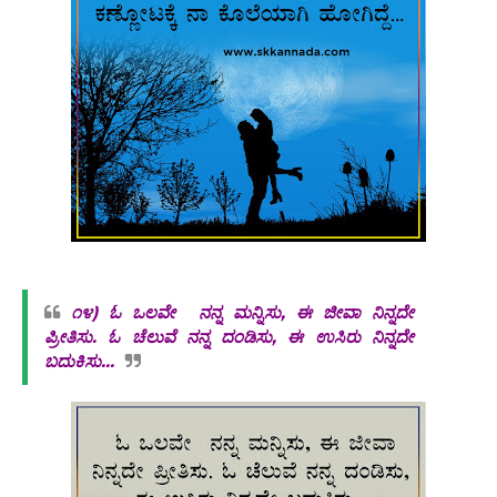
೧೪)
ಓ
ಒಲವೇ
ನನ್ನ ಮನ್ನಿಸು, ಈ ಜೀವಾ ನಿನ್ನದೇ
ಪ್ರೀತಿಸು. ಓ ಚೆಲುವೆ
ನನ್ನ ದಂಡಿಸು, ಈ ಉಸಿರು ನಿನ್ನದೇ
ಬದುಕಿಸು...