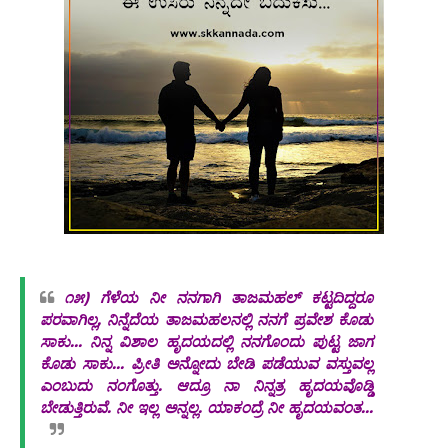
೧೫)
ಗೆಳೆಯ ನೀ ನನಗಾಗಿ ತಾಜಮಹಲ್ ಕಟ್ಟದಿದ್ದರೂ
ಪರವಾಗಿಲ್ಲ, ನಿನ್ನೆದೆಯ ತಾಜಮಹಲನಲ್ಲಿ ನನಗೆ ಪ್ರವೇಶ ಕೊಡು
ಸಾಕು... ನಿನ್ನ ವಿಶಾಲ ಹೃದಯದಲ್ಲಿ ನನಗೊಂದು ಪುಟ್ಟ ಜಾಗ
ಕೊಡು ಸಾಕು... ಪ್ರೀತಿ ಅನ್ನೋದು ಬೇಡಿ ಪಡೆಯುವ ವಸ್ತುವಲ್ಲ
ಎಂಬುದು ನಂಗೊತ್ತು. ಆದ್ರೂ ನಾ ನಿನ್ನತ್ರ ಹೃದಯವೊಡ್ಡಿ
ಬೇಡುತ್ತಿರುವೆ. ನೀ ಇಲ್ಲ ಅನ್ನಲ್ಲ. ಯಾಕಂದ್ರೆ ನೀ ಹೃದಯವಂತ...