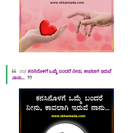
೧೦)
ಕನಸಿನೊಳಗೆ ಒಮ್ಮೆ ಬಂದರೆ ನೀನು, ಕಾವಲಾಗಿ ಇರುವೆ
ನಾನು...