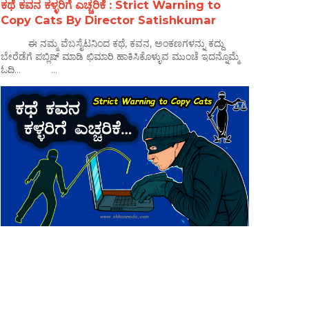
ಕಥೆ ಕವನ ಕಳ್ಳರಿಗೆ ಎಚ್ಚರಿಕೆ : Strict Warning to
Copy Cats By Director Satishkumar
ಈ ನಮ್ಮ ವೆಬಸೈಟನಿಂದ ಕಥೆ, ಕವನ, ಅಂಕಣಗಳನ್ನು ಕದ್ದು
ಬೇರೆಡೆಗೆ ಪಬ್ಲಿಷ್ ಮಾಡಿ ಛಿಮಾರಿ ಹಾಕಿಸಿಕೊಳ್ಳುವ ಮುಂಚೆ ಇದನ್ನೊಮ್ಮೆ
ಓದಿ... ...