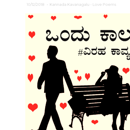
10/12/2018
-
Kannada Kavanagalu - Love Poems