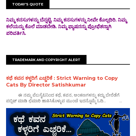
TODAY'S QUOTE
ನಿಮ್ಮ ಕನಸುಗಳನ್ನು ಬೆನ್ನಟ್ಟಿ. ನಿಮ್ಮ ಕನಸುಗಳನ್ನು ನೀವೇ ಕೊಲ್ಲದಿರಿ. ನಿಮ್ಮ
ಕಲೆಯನ್ನು ಕೊಲೆ
ಮಾಡಬೇಡಿ. ನಿಮ್ಮ ಫ್ಯಾಷನನ್ನು ಪ್ರೋಫೆಶನ್ನಾಗಿ
ಪರಿವರ್ತಿಸಿ.
TRADEMARK AND COPYRIGHT ALERT
ಕಥೆ ಕವನ ಕಳ್ಳರಿಗೆ ಎಚ್ಚರಿಕೆ : Strict Warning to Copy
Cats By Director Satishkumar
ಈ ನಮ್ಮ ವೆಬಸೈಟನಿಂದ ಕಥೆ, ಕವನ, ಅಂಕಣಗಳನ್ನು ಕದ್ದು ಬೇರೆಡೆಗೆ
ಪಬ್ಲಿಷ್ ಮಾಡಿ ಛಿಮಾರಿ ಹಾಕಿಸಿಕೊಳ್ಳುವ ಮುಂಚೆ ಇದನ್ನೊಮ್ಮೆ ಓದಿ... ...