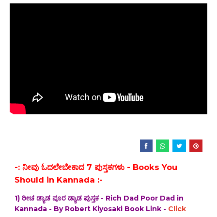
-: ನೀವು ಓದಲೇಬೇಕಾದ 7 ಪುಸ್ತಕಗಳು - Books You
Should in Kannada :-
1) ರೀಚ ಡ್ಯಾಡ ಪೂರ ಡ್ಯಾಡ ಪುಸ್ತಕ - Rich Dad Poor Dad in
Kannada - By Robert Kiyosaki Book Link -
Click