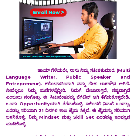
ಹಾಯ್ ಗೆಳೆಯರೇ, ನಾನು ನಿಮ್ಮ ಸತೀಶಕುಮಾರ. (Multi
Language Writer, Public Speaker and
Entrepreneur). ಕರೋನಾದಿಂದಾಗಿ ನಮ್ಮ ದೇಶ ಲಾಕಡೌನ ಆಗಿದೆ.
ನೀವೆಲ್ಲರೂ ನಿಮ್ಮ ಮನೆಗಳಲ್ಲಿದ್ದೀರಿ. ನಿಮಗೆ ಬೇಜಾರಾಗ್ತಿದೆ, ನಷ್ಟವಾಗ್ತಿದೆ
ಎಂಬುದು ನಂಗೊತ್ತು. ಈ ಸಿಚುವೇಷನನ್ನು ನೆಗೆಟಿವ್ ಆಗಿ ತೆಗೆದುಕೊಳ್ಳಬೇಡಿ.
ಒಂದು Opportunityಯಾಗಿ ತೆಗೆದುಕೊಳ್ಳಿ. ಏಕೆಂದರೆ ನಿಮಗೆ ಒಂದಲ್ಲ,
ಎರಡಲ್ಲ ಸರಿಯಾಗಿ 21 ದಿನಗಳ ಕಾಲ ಟೈಮ ಸಿಕ್ಕಿದೆ. ಈ ಟೈಮನ್ನು ಸರಿಯಾಗಿ
ಬಳಸಿಕೊಳ್ಳಿ. ನಿಮ್ಮ Mindset ಮತ್ತು Skill Set ಎರಡನ್ನೂ ಇಂಪ್ರೂವ
ಮಾಡಿಕೊಳ್ಳಿ.