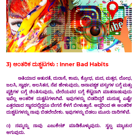
3) ಆಂತರಿಕ ದುಶ್ಚಟಗಳು : Inner Bad Habits
ಅತಿಯಾದ ಆತುರತೆ, ದುರಾಸೆ, ಕಾಮ, ಕ್ರೋಧ, ಮದ, ಮತ್ಸರ, ಲೋಭ,
ಜಲಸಿ, ಸ್ವಾರ್ಥ, ಆಲಸಿತನ, ನೆಪ ಹೇಳುವುದು, ಅನಾವಶ್ಯಕ ವಸ್ತುಗಳ ಬಗ್ಗೆ ಮತ್ತು
ವ್ಯಕ್ತಿಗಳ ಬಗ್ಗೆ ಚಿಂತಿಸುವುದು, ಬೇರೆಯವರ ಬಗ್ಗೆ ಕೆಟ್ಟದಾಗಿ ಮಾತನಾಡುವುದು
ಇವೆಲ್ಲ ಆಂತರಿಕ ದುಶ್ವಟಗಳಾಗಿವೆ. ಇವುಗಳನ್ನು ಬಿಡದಿದ್ದರೆ ಮನುಷ್ಯ ಎಷ್ಟೇ
ಎತ್ತರವಾದ ಸ್ಥಾನದಲ್ಲಿದ್ದರೂ ಬೇಗನೆ ಕೆಳಗೆ ಬೀಳುತ್ತಾನೆ. ಆದ್ದರಿಂದ ಈ ಆಂತರಿಕ
ದುಶ್ಚಟಗಳನ್ನು ನಾವು ಬಿಡಲೇಬೇಕು. ಇವುಗಳನ್ನು ಬಿಡಲು ಮೂರು ದಾರಿಗಳಿವೆ.
೧) ನಮ್ಮನ್ನು ನಾವು ಎಜುಕೇಟ್ ಮಾಡಿಕೊಳ್ಳುವುದು. ಸ್ವಲ್ಪ ಮ್ಯಾಚುರ
ಆಗುವುದು.