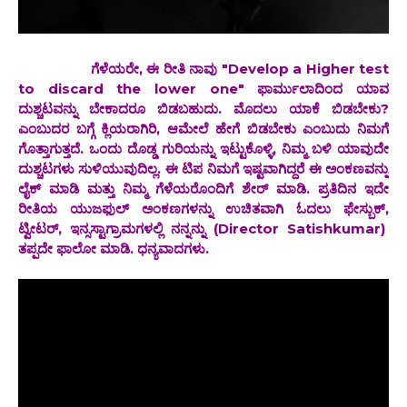
ಗೆಳೆಯರೇ, ಈ ರೀತಿ ನಾವು "Develop a Higher test
to discard the lower one" ಫಾರ್ಮುಲಾದಿಂದ ಯಾವ
ದುಶ್ಚಟವನ್ನು ಬೇಕಾದರೂ ಬಿಡಬಹುದು. ಮೊದಲು ಯಾಕೆ ಬಿಡಬೇಕು?
ಎಂಬುದರ ಬಗ್ಗೆ ಕ್ಲಿಯರಾಗಿರಿ, ಆಮೇಲೆ ಹೇಗೆ ಬಿಡಬೇಕು ಎಂಬುದು ನಿಮಗೆ
ಗೊತ್ತಾಗುತ್ತದೆ. ಒಂದು ದೊಡ್ಡ ಗುರಿಯನ್ನು ಇಟ್ಟುಕೊಳ್ಳಿ, ನಿಮ್ಮ ಬಳಿ ಯಾವುದೇ
ದುಶ್ಚಟಗಳು ಸುಳಿಯುವುದಿಲ್ಲ. ಈ ಟಿಪ ನಿಮಗೆ ಇಷ್ಟವಾಗಿದ್ದರೆ ಈ ಅಂಕಣವನ್ನು
ಲೈಕ್ ಮಾಡಿ ಮತ್ತು ನಿಮ್ಮ ಗೆಳೆಯರೊಂದಿಗೆ ಶೇರ್ ಮಾಡಿ. ಪ್ರತಿದಿನ ಇದೇ
ರೀತಿಯ ಯುಜಫುಲ್ ಅಂಕಣಗಳನ್ನು ಉಚಿತವಾಗಿ ಓದಲು ಫೇಸ್ಬುಕ್,
ಟ್ವೀಟರ್, ಇನ್ಸಸ್ಟಾಗ್ರಾಮಗಳಲ್ಲಿ ನನ್ನನ್ನು (Director Satishkumar)
ತಪ್ಪದೇ ಫಾಲೋ ಮಾಡಿ. ಧನ್ಯವಾದಗಳು.