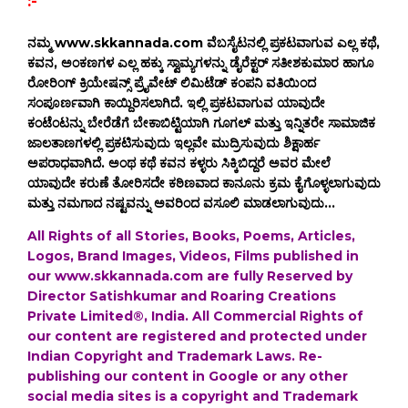
:-
ನಮ್ಮ www.skkannada.com ವೆಬಸೈಟನಲ್ಲಿ ಪ್ರಕಟವಾಗುವ ಎಲ್ಲ ಕಥೆ,
ಕವನ, ಅಂಕಣಗಳ ಎಲ್ಲ ಹಕ್ಕು ಸ್ವಾಮ್ಯಗಳನ್ನು ಡೈರೆಕ್ಟರ್ ಸತೀಶಕುಮಾರ ಹಾಗೂ
ರೋರಿಂಗ್ ಕ್ರಿಯೇಷನ್ಸ್ ಪ್ರೈವೇಟ್ ಲಿಮಿಟೆಡ್ ಕಂಪನಿ ವತಿಯಿಂದ
ಸಂಪೂರ್ಣವಾಗಿ ಕಾಯ್ದಿರಿಸಲಾಗಿದೆ. ಇಲ್ಲಿ ಪ್ರಕಟವಾಗುವ ಯಾವುದೇ
ಕಂಟೆಂಟನ್ನು ಬೇರೆಡೆಗೆ ಬೇಕಾಬಿಟ್ಟಿಯಾಗಿ ಗೂಗಲ್ ಮತ್ತು ಇನ್ನಿತರೇ ಸಾಮಾಜಿಕ
ಜಾಲತಾಣಗಳಲ್ಲಿ ಪ್ರಕಟಿಸುವುದು ಇಲ್ಲವೇ ಮುದ್ರಿಸುವುದು ಶಿಕ್ಷಾರ್ಹ
ಅಪರಾಧವಾಗಿದೆ. ಅಂಥ ಕಥೆ ಕವನ ಕಳ್ಳರು ಸಿಕ್ಕಿಬಿದ್ದರೆ ಅವರ ಮೇಲೆ
ಯಾವುದೇ ಕರುಣೆ ತೋರಿಸದೇ ಕಠಿಣವಾದ ಕಾನೂನು ಕ್ರಮ ಕೈಗೊಳ್ಳಲಾಗುವುದು
ಮತ್ತು ನಮಗಾದ ನಷ್ಟವನ್ನು ಅವರಿಂದ ವಸೂಲಿ ಮಾಡಲಾಗುವುದು...
All Rights of all Stories, Books, Poems, Articles,
Logos, Brand Images, Videos, Films published in
our www.skkannada.com are fully Reserved by
Director Satishkumar and Roaring Creations
Private Limited®, India. All Commercial Rights of
our content are registered and protected under
Indian Copyright and Trademark Laws. Re-
publishing our content in Google or any other
social media sites is a copyright and Trademark