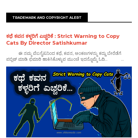
TRADEMARK AND COPYRIGHT ALERT
ಕಥೆ ಕವನ ಕಳ್ಳರಿಗೆ ಎಚ್ಚರಿಕೆ : Strict Warning to Copy
Cats By Director Satishkumar
ಈ ನಮ್ಮ ವೆಬಸೈಟನಿಂದ ಕಥೆ, ಕವನ, ಅಂಕಣಗಳನ್ನು ಕದ್ದು ಬೇರೆಡೆಗೆ
ಪಬ್ಲಿಷ್ ಮಾಡಿ ಛಿಮಾರಿ ಹಾಕಿಸಿಕೊಳ್ಳುವ ಮುಂಚೆ ಇದನ್ನೊಮ್ಮೆ ಓದಿ... ...