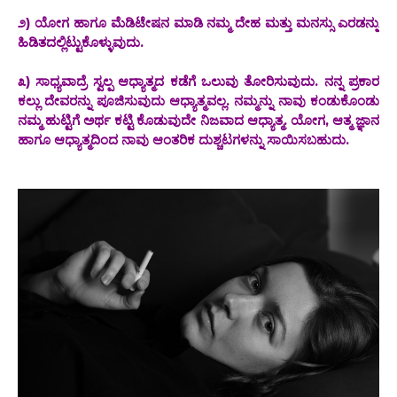
೨) ಯೋಗ ಹಾಗೂ ಮೆಡಿಟೇಷನ ಮಾಡಿ ನಮ್ಮ ದೇಹ ಮತ್ತು ಮನಸ್ಸು ಎರಡನ್ನು
ಹಿಡಿತದಲ್ಲಿಟ್ಟುಕೊಳ್ಳುವುದು.
೩) ಸಾಧ್ಯವಾದ್ರೆ ಸ್ವಲ್ಪ ಆಧ್ಯಾತ್ಮದ ಕಡೆಗೆ ಒಲುವು ತೋರಿಸುವುದು. ನನ್ನ ಪ್ರಕಾರ
ಕಲ್ಲು ದೇವರನ್ನು ಪೂಜಿಸುವುದು ಆಧ್ಯಾತ್ಮವಲ್ಲ. ನಮ್ಮನ್ನು ನಾವು ಕಂಡುಕೊಂಡು
ನಮ್ಮ ಹುಟ್ಟಿಗೆ ಅರ್ಥ ಕಟ್ಟಿ ಕೊಡುವುದೇ ನಿಜವಾದ ಆಧ್ಯಾತ್ಮ. ಯೋಗ, ಆತ್ಮ ಜ್ಞಾನ
ಹಾಗೂ ಆಧ್ಯಾತ್ಮದಿಂದ ನಾವು ಆಂತರಿಕ ದುಶ್ಚಟಗಳನ್ನು ಸಾಯಿಸಬಹುದು.