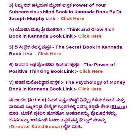
3) ನಿಮ್ಮ ಸಬ್ ಕಾನ್ಸಿಯಸ್ ಮೈಂಡ್ ಪುಸ್ತಕ Power of Your
Subconscious Mind Book in Kannada Book By Dr
Joseph Murphy Link :-
Click Here
4) ಯೋಚಿಸಿ ಮತ್ತು ಶ್ರೀಮಂತರಾಗಿ - Think and Grow Rich
Book in Kannada Book Link :-
Click Here
5) ದಿ ಸೀಕ್ರೆಟ್ ರಹಸ್ಯ ಪುಸ್ತಕ - The Secret Book in Kannada
Book Link :-
Click Here
6) ದಿ ಪವರ ಆಫ ಪೋಜಿಟಿವ ಥಿಂಕಿಂಗ ಪುಸ್ತಕ - The Power of
Positive Thinking Book Link :-
Click Here
7) ಹಣದ ಮನೋವಿಜ್ಞಾನ ಪುಸ್ತಕ :- The Psychology of Money
Book in Kannada Book Link :-
Click Here
ಈ ಅಂಕಣ
(Article)
ನಿಮಗೆ ಇಷ್ಟವಾಗಿದ್ದರೆ ನಿಮ್ಮೆಲ್ಲ ಗೆಳೆಯರೊಡನೆ ಮತ್ತು
ನೀವಿರುವ ಎಲ್ಲ ಕನ್ನಡ ಫೇಸ್ಬುಕ್ ಗ್ರೂಪಗಳಲ್ಲಿ ಇದನ್ನು ತಪ್ಪದೇ ಶೇರ್ (
Share
)
ಮಾಡಿ. ಜೊತೆಗೆ ಪ್ರತಿದಿನ ಹೊಸಹೊಸ ಅಂಕಣಗಳನ್ನು, ಪ್ರೇಮಕಥೆಗಳನ್ನು,
ಕವನಗಳನ್ನು ಉಚಿತವಾಗಿ ಓದಲು ತಪ್ಪದೆ ನನ್ನ ಫೇಸ್ಬುಕ್ ಪೇಜನ್ನು
(Director Satishkumar)
ಲೈಕ್ ಮಾಡಿ.