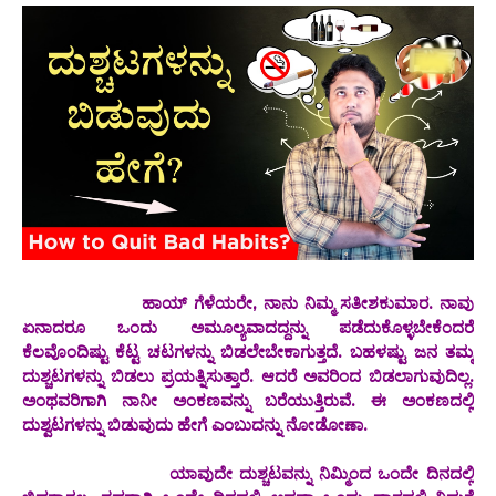
ಹಾಯ್ ಗೆಳೆಯರೇ, ನಾನು ನಿಮ್ಮ ಸತೀಶಕುಮಾರ. ನಾವು
ಏನಾದರೂ ಒಂದು ಅಮೂಲ್ಯವಾದದ್ದನ್ನು ಪಡೆದುಕೊಳ್ಳಬೇಕೆಂದರೆ
ಕೆಲವೊಂದಿಷ್ಟು ಕೆಟ್ಟ ಚಟಗಳನ್ನು ಬಿಡಲೇಬೇಕಾಗುತ್ತದೆ. ಬಹಳಷ್ಟು ಜನ ತಮ್ಮ
ದುಶ್ಚಟಗಳನ್ನು ಬಿಡಲು ಪ್ರಯತ್ನಿಸುತ್ತಾರೆ. ಆದರೆ ಅವರಿಂದ ಬಿಡಲಾಗುವುದಿಲ್ಲ.
ಅಂಥವರಿಗಾಗಿ ನಾನೀ ಅಂಕಣವನ್ನು ಬರೆಯುತ್ತಿರುವೆ. ಈ ಅಂಕಣದಲ್ಲಿ
ದುಶ್ವಟಗಳನ್ನು ಬಿಡುವುದು ಹೇಗೆ ಎಂಬುದನ್ನು ನೋಡೋಣಾ.
ಯಾವುದೇ ದುಶ್ಚಟವನ್ನು ನಿಮ್ಮಿಂದ ಒಂದೇ ದಿನದಲ್ಲಿ