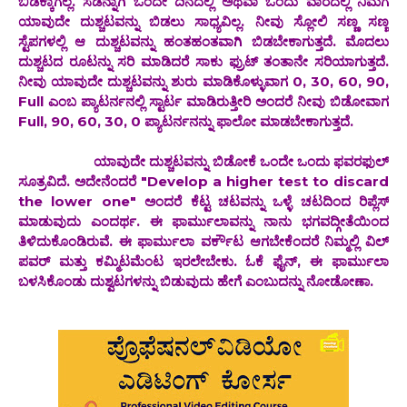
ಬಿಡಕ್ಕಾಗಲ್ಲ. ಸಡನ್ನಾಗಿ ಒಂದೇ ದಿನದಲ್ಲಿ ಅಥವಾ ಒಂದು ವಾರದಲ್ಲಿ ನಿಮಗೆ
ಯಾವುದೇ ದುಶ್ಚಟವನ್ನು ಬಿಡಲು ಸಾಧ್ಯವಿಲ್ಲ. ನೀವು ಸ್ಲೋಲಿ ಸಣ್ಣ ಸಣ್ಣ
ಸ್ಟೆಪಗಳಲ್ಲಿ ಆ ದುಶ್ಚಟವನ್ನು ಹಂತಹಂತವಾಗಿ ಬಿಡಬೇಕಾಗುತ್ತದೆ. ಮೊದಲು
ದುಶ್ಚಟದ ರೂಟನ್ನು ಸರಿ ಮಾಡಿದರೆ ಸಾಕು ಫ್ರುಟ್ ತಂತಾನೇ ಸರಿಯಾಗುತ್ತದೆ.
ನೀವು ಯಾವುದೇ ದುಶ್ಚಟವನ್ನು ಶುರು ಮಾಡಿಕೊಳ್ಳುವಾಗ 0, 30, 60, 90,
Full ಎಂಬ ಪ್ಯಾಟರ್ನನಲ್ಲಿ ಸ್ಟಾರ್ಟ ಮಾಡಿರುತ್ತೀರಿ ಅಂದರೆ ನೀವು ಬಿಡೋವಾಗ
Full, 90, 60, 30, 0 ಪ್ಯಾಟರ್ನನನ್ನು ಫಾಲೋ ಮಾಡಬೇಕಾಗುತ್ತದೆ.
ಯಾವುದೇ ದುಶ್ಚಟವನ್ನು ಬಿಡೋಕೆ ಒಂದೇ ಒಂದು ಫವರಫುಲ್
ಸೂತ್ರವಿದೆ. ಅದೇನೆಂದರೆ "Develop a higher test to discard
the lower one" ಅಂದರೆ ಕೆಟ್ಟ ಚಟವನ್ನು ಒಳ್ಳೆ ಚಟದಿಂದ ರಿಪ್ಲೆಸ್
ಮಾಡುವುದು ಎಂದರ್ಥ. ಈ ಫಾರ್ಮುಲಾವನ್ನು ನಾನು ಭಗವದ್ಗೀತೆಯಿಂದ
ತಿಳಿದುಕೊಂಡಿರುವೆ. ಈ ಫಾರ್ಮುಲಾ ವರ್ಕೌಟ ಆಗಬೇಕೆಂದರೆ ನಿಮ್ಮಲ್ಲಿ ವಿಲ್
ಪವರ್ ಮತ್ತು ಕಮ್ಮಿಟಮೆಂಟ ಇರಲೇಬೇಕು. ಓಕೆ ಫೈನ್, ಈ ಫಾರ್ಮುಲಾ
ಬಳಸಿಕೊಂಡು ದುಶ್ವಟಗಳನ್ನು ಬಿಡುವುದು ಹೇಗೆ ಎಂಬುದನ್ನು ನೋಡೋಣಾ.