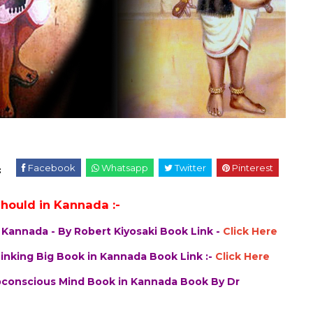
Facebook
Whatsapp
Twitter
Pinterest
:
 Should in Kannada :-
d in Kannada - By Robert Kiyosaki Book Link -
Click Here
 of Thinking Big Book in Kannada Book Link :-
Click Here
ur Subconscious Mind Book in Kannada Book By Dr