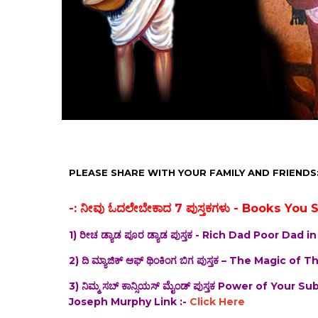
PLEASE SHARE WITH YOUR FAMILY AND FRIENDS
-: ನೀವು ಓದಲೇಬೇಕಾದ 7 ಪುಸ್ತಕಗಳು - Books You
1) ರೀಚ ಡ್ಯಾಡ ಪೂರ ಡ್ಯಾಡ ಪುಸ್ತಕ - Rich Dad Poor Da
2) ದಿ‌ ಮ್ಯಾಜಿಕ್ ಆಫ್ ಥಿಂಕಿಂಗ ಬಿಗ ಪುಸ್ತಕ – The Magic
3) ನಿಮ್ಮ ಸಬ್ ಕಾನ್ಸಿಯಸ್ ಮೈಂಡ್ ಪುಸ್ತಕ Power of Yo
Joseph Murphy Link :-
Click Here