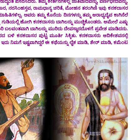
ಿಸಿದರು. ತಮ್ಮ ಕೀರ್ತನೆಗಳಲ್ಲಿ ಜಾತಿವಾದವನ್ನು, ವರ್ಣಭೇದವನ್ನು,
ಕ್ತಿಸಾರ, ನರಸಿಂಹಸ್ತವ, ರಾಮಧಾನ್ಯ ಚರಿತೆ, ಮೋಹನ ತರಂಗಿಣಿ ಇವು ಕನಕದಾಸರ
ಮಾಹಿತಿಗಳಿಲ್ಲ. ಅವರು ತಮ್ಮ ಕೊನೆಯ ದಿನಗಳನ್ನು ತಮ್ಮ ಆರಾಧ್ಯದೈವ ಕಾಗಿನೆಲೆ
ೆ ಗುಡಿಯಲ್ಲಿ ಹೋಗಿ ಕನಕದಾಸರು ಬಾಗಿಲನ್ನು ಮುಚ್ಚಿಕೊಂಡರು. ಆಮೇಲೆ ಎಷ್ಟು
ಿ ಬಲವಂತವಾಗಿ ಬಾಗಿಲನ್ನು ಮುರಿದು ದೇವಸ್ಥಾನದೊಳಗೆ ಪ್ರವೇಶ ಮಾಡಿದನು.
ದ ಬಳಿ ಕನಕದಾಸರ ಪುಟ್ಟ ಮೂರ್ತಿ ಸಿಕ್ಕಿತು. ಕನಕದಾಸರು ಆದಿಕೇಶವನಲ್ಲಿ
ದು ನಿಮಗೆ ಇಷ್ಟವಾಗಿದ್ದರೆ ಈ ಕಥೆಯನ್ನು ಲೈಕ ಮಾಡಿ, ಶೇರ್ ಮಾಡಿ, ಕಮೆಂಟ