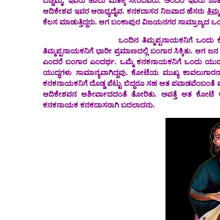
ಬಚ್ಚಮ್ಮ.‌ ಇವರು ಹಾಲು ಮತಕ್ಕೆ ಸೇರಿದವರು. ಅಂದರೆ ಇವರು ಜಾ
ಆದಿಕೇಶವ ಇವರ ಆರಾಧ್ಯದೈವ. ಕನಕದಾಸರ ನಿಜವಾದ ಹೆಸರು
ತಿಮ
ಕೆಲಸ ಮಾಡುತ್ತಿದ್ದರು. ಆಗ ಬಂಕಾಪುರ ವಿಜಯನಗರ ಸಾಮ್ರಾಜ್ಯದ ಒಂದ
ಒಂದಿನ ತಿಮ್ಮಪ್ಪನಾಯಕನಿಗೆ ಒಂದು ಕೆರೆಯ ಜೀರ್ಣೋ
ತಿಮ್ಮಪ್ಪನಾಯಕನಿಗೆ ಭಾರೀ ಪ್ರಮಾಣದಲ್ಲಿ ಬಂಗಾರ ಸಿಕ್ಕಿತು. ಆಗ
ಎಂದರೆ‌ ಬಂಗಾರ ಎಂದರ್ಥ. ಒಮ್ಮೆ ಕನಕನಾಯಕನಿಗೆ ಒಂದು ಯುದ್ಧ
ಯುದ್ಧಗಳು ‌ಸಾಮಾನ್ಯವಾಗಿದ್ದವು.‌ ಕೋಟೆಯ ಮುಖ್ಯ ಕಾವಲುಗಾರನಾಗ
ಕನಕನಾಯಕನಿಗೆ ದೊಡ್ಡ ಪೆಟ್ಟು ಬಿದ್ದರೂ ಸಹ ಆತ ಪವಾಡವೆಂಬಂತೆ ಪ
ಆದಿಕೇಶವನ ಆಶೀರ್ವಾದದಂತೆ ತೋರಿತು‌. ಅವತ್ತೆ ಆತ ಕೋಟೆ ಕಾ
ಕನಕನಾಯಕ ಕನಕದಾಸರಾಗಿ ಬದಲಾದನು.