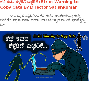
ಕಥೆ ಕವನ ಕಳ್ಳರಿಗೆ ಎಚ್ಚರಿಕೆ : Strict Warning to
Copy Cats By Director Satishkumar
ಈ ನಮ್ಮ ವೆಬಸೈಟನಿಂದ ಕಥೆ, ಕವನ, ಅಂಕಣಗಳನ್ನು ಕದ್ದು
ಬೇರೆಡೆಗೆ ಪಬ್ಲಿಷ್ ಮಾಡಿ ಛಿಮಾರಿ ಹಾಕಿಸಿಕೊಳ್ಳುವ ಮುಂಚೆ ಇದನ್ನೊಮ್ಮೆ
ಓದಿ... ...