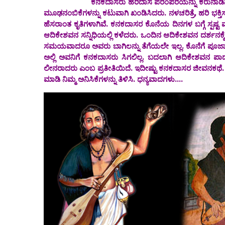
ಕನಕದಾಸರು ಹರಿದಾಸ ಪರಂಪರೆಯನ್ನು ಕರುನಾಡಿನಾದ್ಯಂತ ಪಸರ
ಮೂಢನಂಬಿಕೆಗಳನ್ನು ಕಟುವಾಗಿ ಖಂಡಿಸಿದರು‌. ನಳಚರಿತ್ರೆ, ಹರಿ ಭ
ಹೆಸರಾಂತ ಕೃತಿಗಳಾಗಿವೆ‌. ಕನಕದಾಸರ ಕೊನೆಯ ದಿನಗಳ ಬಗ್ಗೆ ಸ್ಪಷ್ಟ 
ಆದಿಕೇಶವನ ಸನ್ನಿಧಿಯಲ್ಲಿ ಕಳೆದರು. ಒಂದಿನ ಆದಿಕೇಶವನ ದರ್ಶನಕ್ಕ
ಸಮಯವಾದರೂ ಅವರು ಬಾಗಿಲನ್ನು ತೆಗೆಯಲೇ ಇಲ್ಲ. ಕೊನೆಗೆ ಪೂಜಾರ
ಅಲ್ಲಿ ಅವನಿಗೆ ಕನಕದಾಸರು ಸಿಗಲಿಲ್ಲ. ಬದಲಾಗಿ ಆದಿಕೇಶವನ ಪಾದ
ಲೀನರಾದರು ಎಂಬ ಪ್ರತೀತಿಯಿದೆ. ಇದೀಷ್ಟು ಕನಕದಾಸರ ಜೀವನಕಥೆ. ಇ
ಮಾಡಿ ನಿಮ್ಮ ಅನಿಸಿಕೆಗಳನ್ನು ತಿಳಿಸಿ.‌ ಧನ್ಯವಾದಗಳು....