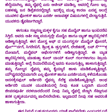
ಹೆಲ್ದಿಯಾಗಿಲ್ಲ, ತಮ್ಮ ಲೈಫಲ್ಲಿ ಏನು‌ ಅಚೀವ್ ಮಾಡಿಲ್ಲ, ಅವರಲ್ಲಿ ಗೋಲ ಇಲ್ಲ.
ಬಹಳಷ್ಟು ಜನ ಡಿಪ್ರೆಶನನಲ್ಲಿದ್ದಾರೆ. ಇದಕ್ಕೆಲ್ಲ ಮುಖ್ಯ ಕಾರಣ ಏನಪ್ಪ ಅಂದ್ರೆ
ಯುವಕರ ಫೋಕಸ್ ಹಾಗೂ ಎನರ್ಜಿ ಅನಾವಶ್ಯಕ ವಿಷಯಗಳಲ್ಲಿ ವೇಸ್ಟಾಗುತ್ತಿದೆ.
ಯುವಕರು ಡೈವರ್ಟಾಗಿದ್ದಾರೆ.
ಈಗಂತೂ ಸಣ್ಣಸಣ್ಣ ಮಕ್ಕಳ ಕೈಗೂ ಸಹ ಮೊಬೈಲ್ ಹಾಗೂ ಇಂಟರನೆಟ
ಸಿಗ್ತಿದೆ. ಅವರು ಅತೀ ಸಣ್ಣ ವಯಸ್ಸಲ್ಲೇ ಮೊಬೈಲ ಹಾಗೂ ಬ್ಯಾಡ್ ಹ್ಯಾಬಿಟ್ಸಗಳಿಗೆ
ಅಡಿಕ್ಟಾಗುತ್ತಿದ್ದಾರೆ. ಈಗ ಮೋಸ್ಟ ಆಫ್ ದ ಯಂಗಸ್ಟರ್ಸ ಮೊಬೈಲ್ ಫೋನಗೆ,
ಪೋ***ರ್ನಗೆ, ಸಿಗರೇಟಗೆ, ಡ್ರಿಂಕ್ಸ & ಡ್ರಗ್ಸಗಳಿಗೆ, ಲೇಜಿತನಕ್ಕೆ, ಲವ್ ಸೆ****ಕ್ಸ
ದೋಖಾಗೆ, ಮಲ್ಟಿಪಲ್ ಅಫೇರ್ಸಗಳಿಗೆ ಅಡಿಕ್ಟಾಗುತ್ತಿದ್ದಾರೆ.‌ ಈ ಬ್ಯಾಡ
ಹ್ಯಾಬಿಟ್ಸಗಳನ್ನು ಮಾಡುತ್ತಾ ಕೂಲ್ ಬಾಯ್ ಕೂಲ್ ಗರ್ಲಗಳಾಗಲು ಟ್ರಾಯ
ಮಾಡುತ್ತಿದ್ದಾರೆ. ಆದ್ರೆ ರಿಯಾಲಿಟಿಯಲ್ಲಿ ಇವರು ಕೂಲಾಗುತ್ತಿಲ್ಲ, ಹಾಳಾಗುತ್ತಿದ್ದಾರೆ.
ತಮ್ಮ ಗೋಲ್ಡನ ಲೈಫನ್ನು ತಮ್ಮ‌ ಕೈಯ್ಯಾರೆ ಹಾಳು ಮಾಡಿಕೊಳ್ಳುತ್ತಿದ್ದಾರೆ.
ಯೌವ್ವನದಲ್ಲಿರುವಾಗಲೇ ಎಲ್ಲ ಫೋಕಸ್ ಹಾಗೂ ಎನರ್ಜಿಯನ್ನು ಕಳೆದುಕೊಂಡು
ಅನಸಕ್ಸೆಸಫುಲ್ ಆರ್ಡಿನರಿ ಲೈಫನ್ನು ಸೆಲೆಕ್ಟ ಮಾಡಿಕೊಳ್ಳುತ್ತಿದ್ದಾರೆ. ಅಂಥ
ಆರ್ಡಿನರಿ ಯುವಕ ಯುವತಿಯರಲ್ಲಿ ನೀವು ಕೂಡ ಒಬ್ಬರಾಗಿ ಮುಂದೆ
ಜೀವನಪೂರ್ತಿ ನರಳಬಾರದೆಂದರೆ ನೀವು ನಿಮ್ಮ ಲೈಫಲ್ಲಿ ಚೆನ್ನಾಗಿ ಸೆಟ್ಲಾಗುವ
ತನಕ ಬ್ರಹ್ಮಚರ್ಯವನ್ನು ಪಾಲಿಸಲೇಬೇಕು‌‌. ಇಲ್ಲವಾದರೆ ನೀವು ಸಹ ಅವರಂತೆ
ಹಾಳಾಗುತ್ತೀರಾ.
ಈಗ ನಿಮಗೆ ಬ್ರಹ್ಮಚರ್ಯವನ್ನು ಯಾಕೆ ಪಾಲಿಸಬೇಕು ಎಂಬುದರ ಬಗ್ಗೆ