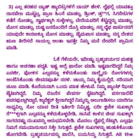
3) ಎಲ್ಲ ತರಹದ ಬ್ಯಾಡ್ ಹ್ಯಾಬಿಟ್ಸಗಳಿಗೆ ಬಾಯ್ ಹೇಳಿ. ಲೈಫಲ್ಲಿ ಯಾವತ್ತೂ
ನಾನವೇಜ ಮುಟ್ಟಲ್ಲ, ಪ್ರಾಣ ಹಿಂಸೆ ಮಾಡಲ್ಲ, ಡ್ರಿಂಕ್, ಡ್ರ**ಗ, ಸಿಗರೇಟಗಳ
ಕಡೆಗೆ ನೋಡಲ್ಲ, ಸ್ವಾರ್ಥಕ್ಕಾಗಿ ಸುಳ್ಳೇಳಲ್ಲ, ಬೇರೆಯವರಿಗೆ ಕೆಟ್ಟದ್ದನ್ನು ಮಾಡಲ್ಲ,
ಮೋಸ ಮಾಡಲ್ಲ, ದುಷ್ಟ ಜನರೊಂದಿಗೆ ದೊಸ್ತಿ ಮಾಡಲ್ಲ, ನನ್ನ ಲೈಫ ಪಾರ್ಟನರಗೆ
ಯಾವುದೇ ಕಾರಣಕ್ಕೂ ಮೋಸ ಮಾಡಲ್ಲ, ಟೈಮಪಾಸ ಮಾಡಲ್ಲ, ನನ್ನ ದೇಶದ
ಋಣ ತೀರಿಸದೆ ಸಾಯಲ್ಲ ಅಂತಾ ಇವತ್ತೇ ನಿಮ್ಮ ಮನೆ ದೇವರಿಗೆ ಪ್ರಾಮಿಸ
ಮಾಡಿ.
ಓಕೆ ಗೆಳೆಯರೇ, ಇದೀಷ್ಟು ಬ್ರಹ್ಮಚರ್ಯದ ಮಹತ್ವ
ಹಾಗೂ ಆಚರಣಾ ಪದ್ಧತಿ. ಇಷ್ಟ ಆದ್ರೆ ಫಾಲೋ ಮಾಡಿ. ಇಷ್ಟವಾಗದಿದ್ದರೆ ನಿಮ್ಮ
ಎನರ್ಜಿ, ಫೋಕಸ ಎಲ್ಲವನ್ನೂ ಕಳೆದುಕೊಂಡು ನಾಲ್ಕೈದು ರೋಗಗಳನ್ನು
‌ಅಂಟಿಸಿಕೊಂಡು ಜೀವನಪೂರ್ತಿ ನರಳಿ. ಚಾಯ್ಸ ನಿಮ್ಮ ಕೈಯಲ್ಲಿದೆ, ಸರಿಯಾಗಿ
ಚೂಜ ಮಾಡಿ. ಕೊನೆಯದಾಗಿ ಒಂದು ಮಾತ ಹೇಳುವೆ. ನಿಮ್ಮ ಪ್ಯಾಂಟ್ ಝೀಪ
ಟೈಟಾಗಿದ್ದರೆ, ನಿಮ್ಮ ಬಿಜನೆಸ ಪೇಪರ್ಸ ರೈಟಾಗಿದ್ದರೆ, ಪರ್ಸನಾಲಿಟಿ
ಪವರಫುಲ್ಲಾಗಿದ್ದಾರೆ, ಕ್ಯಾರೆಕ್ಟರ್ ಕ್ಲೀನಾಗಿದ್ದರೆ ನಿಮ್ಮನ್ನು ಅಲುಗಾಡಿಸಲು ಯಾರಿಗೂ
ಸಾಧ್ಯವಿಲ್ಲ. ‌ಸೋ ಯಾವ ರೀತಿ ಇರ್ತೀರಿ ನಿಮ್ಮಿಷ್ಟ. ಬರೀ ಕ್ಷಣಿಕ ಸುಖಕ್ಕಾಗಿ
ಸೆ***ಕ್ಸಗಾಗಿ ಎಲ್ಲವನ್ನೂ ಕಳೆದುಕೊಳ್ಳಬೇಡಿ, ಸಾಸಿವೆ ಕಾಳಿನ ಚೀಪ ಸುಖಕ್ಕಾಗಿ
ಸಾಗರದಷ್ಟು ದು:ಖವನ್ನು ಅನುಭವಿಸಬೇಡಿ. ಮೊದಲು ಲೈಫಲ್ಲಿ ಸೆಟ್ಲಾಗಿ, ಎಲ್ಲವೂ
ನಿಮಗೆ ಸಮಯಾನುಸಾರ ಸಿಕ್ಕೇ ಸಿಗುತ್ತದೆ. ಕ್ಷಣಿಕ ಸುಖಗಳನ್ನು ಹುಡುಕಿಕೊಂಡು
ಹೋಗಬೇಡಿ. ಬ್ರಹ್ಮಚರ್ಯವನ್ನು ಪಾಲಿಸಿ, ಬಯಸಿದ್ದು ಸಿಗುತ್ತದೆ. All the