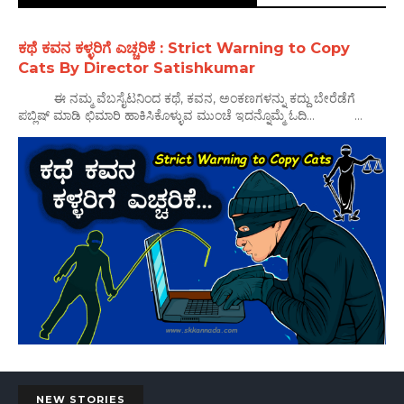
ಕಥೆ ಕವನ ಕಳ್ಳರಿಗೆ ಎಚ್ಚರಿಕೆ : Strict Warning to Copy
Cats By Director Satishkumar
ಈ ನಮ್ಮ ವೆಬಸೈಟನಿಂದ ಕಥೆ, ಕವನ, ಅಂಕಣಗಳನ್ನು ಕದ್ದು ಬೇರೆಡೆಗೆ
ಪಬ್ಲಿಷ್ ಮಾಡಿ ಛಿಮಾರಿ ಹಾಕಿಸಿಕೊಳ್ಳುವ ಮುಂಚೆ ಇದನ್ನೊಮ್ಮೆ ಓದಿ... ...
NEW STORIES