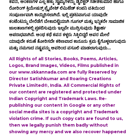
ಕವನ, ಅಂಕಣಗಳ ಎಲ್ಲ ಹಕ್ಕು ಸ್ವಾಮ್ಯಗಳನ್ನು ಡೈರೆಕ್ಟರ್ ಸತೀಶಕುಮಾರ ಹಾಗೂ
ರೋರಿಂಗ್ ಕ್ರಿಯೇಷನ್ಸ್ ಪ್ರೈವೇಟ್ ಲಿಮಿಟೆಡ್ ಕಂಪನಿ ವತಿಯಿಂದ
ಸಂಪೂರ್ಣವಾಗಿ ಕಾಯ್ದಿರಿಸಲಾಗಿದೆ. ಇಲ್ಲಿ ಪ್ರಕಟವಾಗುವ ಯಾವುದೇ
ಕಂಟೆಂಟನ್ನು ಬೇರೆಡೆಗೆ ಬೇಕಾಬಿಟ್ಟಿಯಾಗಿ ಗೂಗಲ್ ಮತ್ತು ಇನ್ನಿತರೇ ಸಾಮಾಜಿಕ
ಜಾಲತಾಣಗಳಲ್ಲಿ ಪ್ರಕಟಿಸುವುದು ಇಲ್ಲವೇ ಮುದ್ರಿಸುವುದು ಶಿಕ್ಷಾರ್ಹ
ಅಪರಾಧವಾಗಿದೆ. ಅಂಥ ಕಥೆ ಕವನ ಕಳ್ಳರು ಸಿಕ್ಕಿಬಿದ್ದರೆ ಅವರ ಮೇಲೆ
ಯಾವುದೇ ಕರುಣೆ ತೋರಿಸದೇ ಕಠಿಣವಾದ ಕಾನೂನು ಕ್ರಮ ಕೈಗೊಳ್ಳಲಾಗುವುದು
ಮತ್ತು ನಮಗಾದ ನಷ್ಟವನ್ನು ಅವರಿಂದ ವಸೂಲಿ ಮಾಡಲಾಗುವುದು...
All Rights of all Stories, Books, Poems, Articles,
Logos, Brand Images, Videos, Films published in
our www.skkannada.com are fully Reserved by
Director Satishkumar and Roaring Creations
Private Limited®, India. All Commercial Rights of
our content are registered and protected under
Indian Copyright and Trademark Laws. Re-
publishing our content in Google or any other
social media sites is a copyright and Trademark
violation crime. If such copy cats are found to us,
then we legally punish them badly without
showing any mercy and we also recover happened