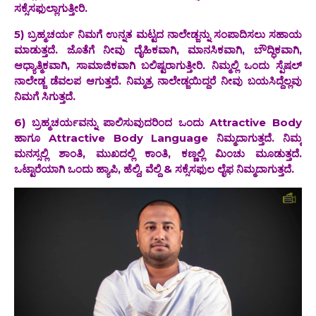
ಸಕ್ಸೆಸಫುಲ್ಲಾಗುತ್ತೀರಿ.
5) ಬ್ರಹ್ಮಚರ್ಯ ನಿಮಗೆ ಉನ್ನತ ಮಟ್ಟದ ನಾಲೇಡ್ಜನ್ನು ಸಂಪಾದಿಸಲು ಸಹಾಯ
ಮಾಡುತ್ತದೆ. ಜೊತೆಗೆ ನೀವು ದೈಹಿಕವಾಗಿ, ಮಾನಸಿಕವಾಗಿ, ಬೌದ್ಧಿಕವಾಗಿ,
ಆಧ್ಯಾತ್ಮಿಕವಾಗಿ, ಸಾಮಾಜಿಕವಾಗಿ ಬಲಿಷ್ಟರಾಗುತ್ತೀರಿ. ನಿಮ್ಮಲ್ಲಿ ಒಂದು ಸ್ಪೆಷಲ್
ನಾಲೇಡ್ಜ ಡೆವಲಪ ಆಗುತ್ತದೆ. ನಿಮ್ಮತ್ರ ನಾಲೇಡ್ಜಯಿದ್ದರೆ ನೀವು ಬಯಸಿದ್ದೆಲ್ಲವು
ನಿಮಗೆ ಸಿಗುತ್ತದೆ.
6) ಬ್ರಹ್ಮಚರ್ಯವನ್ನು ಪಾಲಿಸುವುದರಿಂದ ಒಂದು Attractive Body
ಹಾಗೂ Attractive Body Language ನಿಮ್ಮದಾಗುತ್ತದೆ. ನಿಮ್ಮ‌
ಮನಸ್ಸಲ್ಲಿ ಶಾಂತಿ, ಮುಖದಲ್ಲಿ ಕಾಂತಿ, ಕಣ್ಣಲ್ಲಿ ಮಿಂಚು ಮೂಡುತ್ತದೆ‌.
ಒಟ್ಟಾರೆಯಾಗಿ ಒಂದು ಹ್ಯಾಪಿ, ಹೆಲ್ದಿ, ವೆಲ್ದಿ & ಸಕ್ಸೆಸಫುಲ ಲೈಫ ನಿಮ್ಮದಾಗುತ್ತದೆ.