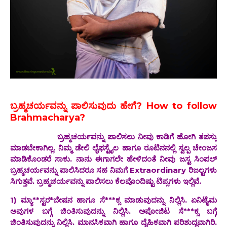
ಬ್ರಹ್ಮಚರ್ಯವನ್ನು ಪಾಲಿಸುವುದು ಹೇಗೆ? How to follow
Brahmacharya?
ಬ್ರಹ್ಮಚರ್ಯವನ್ನು ಪಾಲಿಸಲು ನೀವು ಕಾಡಿಗೆ ಹೋಗಿ ತಪಸ್ಸು
ಮಾಡಬೇಕಾಗಿಲ್ಲ. ನಿಮ್ಮ ಡೇಲಿ ಲೈಫಸ್ಟೈಲ‌ ಹಾಗೂ ರೂಟಿನನಲ್ಲಿ ಸ್ವಲ್ಪ ಚೇಂಜಸ
ಮಾಡಿಕೊಂಡರೆ ಸಾಕು. ನಾನು ಈಗಾಗಲೇ ಹೇಳಿದಂತೆ ನೀವು ಜಸ್ಟ ಸಿಂಪಲ್
ಬ್ರಹ್ಮಚರ್ಯವನ್ನು ಪಾಲಿಸಿದರೂ ಸಹ ನಿಮಗೆ Extraordinary ರಿಜಲ್ಟಗಳು
ಸಿಗುತ್ತವೆ. ಬ್ರಹ್ಮಚರ್ಯವನ್ನು ಪಾಲಿಸಲು ಕೆಲವೊಂದಿಷ್ಟು ಟಿಪ್ಸಗಳು ಇಲ್ಲಿವೆ.
1) ಮ್ಯಾ**ಸ್ಟರ*ಬೇಷನ ಹಾಗೂ ಸೆ***ಕ್ಸ ಮಾಡುವುದನ್ನು ನಿಲ್ಲಿಸಿ. ಏನಿಟೈಮ
ಅವುಗಳ ಬಗ್ಗೆ ಚಿಂತಿಸುವುದನ್ನು ನಿಲ್ಲಿಸಿ. ಅಪೋಜಿಟ ಸೆ***ಕ್ಸ ಬಗ್ಗೆ
ಚಿಂತಿಸುವುದನ್ನು ನಿಲ್ಲಿಸಿ. ಮಾನಸಿಕವಾಗಿ ಹಾಗೂ ದೈಹಿಕವಾಗಿ ಪರಿಶುದ್ಧವಾಗಿರಿ.