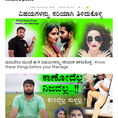
ಮದುವೆಗೂ ಮುಂಚೆ ಈ 8 ವಿಷಯಗಳನ್ನು ಸರಿಯಾಗಿ ತಿಳಿದುಕೊಳ್ಳಿ : Know
these things before your Marriage