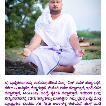
4) ಬ್ರಹ್ಮಚರ್ಯವನ್ನು ಪಾಲಿಸುವುದರಿಂದ ನಿಮ್ಮ ವಿಲ್‌ ಪವರ್ ಹೆಚ್ಚಾಗುತ್ತದೆ,
ಕರೇಜ & ಕಾನ್ಫಿಡೆನ್ಸ ಹೆಚ್ಚಾಗುತ್ತದೆ, ಮೆಮೊರಿ ಪವರ್ ಹೆಚ್ಚಾಗುತ್ತದೆ, ಇಂಟಲಿಜೆನ್ಸ
ಹೆಚ್ಚಾಗುತ್ತದೆ, Morality ಅಂದ್ರೆ‌ ನೈತಿಕತೆ ಹೆಚ್ಚಾಗುತ್ತದೆ. ಇದರಿಂದ ನೀವು
ನಿಮ್ಮ ಜೀವನದಲ್ಲಿ ಕಡಿಮೆ ತಪ್ಪುಗಳನ್ನು ಮಾಡುತ್ತೀರಿ. ನಿಮ್ಮ ಲೈಫಲ್ಲಿ ಎಷ್ಟೇ ದೊಡ್ಡ
ಪ್ರಾಬ್ಲಲ್ಸಗಳು ಬಂದರೂ ಸಹ ನೀವು ಅವುಗಳನ್ನ ಈಜಿಯಾಗಿ ಫೇಸ್ ಮಾಡಿ