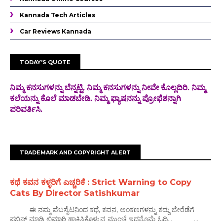
Kannada Tech Articles
Car Reviews Kannada
TODAY'S QUOTE
ನಿಮ್ಮ ಕನಸುಗಳನ್ನು ಬೆನ್ನಟ್ಟಿ. ನಿಮ್ಮ ಕನಸುಗಳನ್ನು ನೀವೇ ಕೊಲ್ಲದಿರಿ. ನಿಮ್ಮ
ಕಲೆಯನ್ನು ಕೊಲೆ
ಮಾಡಬೇಡಿ. ನಿಮ್ಮ ಫ್ಯಾಷನನ್ನು ಪ್ರೋಫೆಶನ್ನಾಗಿ
ಪರಿವರ್ತಿಸಿ.
TRADEMARK AND COPYRIGHT ALERT
ಕಥೆ ಕವನ ಕಳ್ಳರಿಗೆ ಎಚ್ಚರಿಕೆ : Strict Warning to Copy
Cats By Director Satishkumar
ಈ ನಮ್ಮ ವೆಬಸೈಟನಿಂದ ಕಥೆ, ಕವನ, ಅಂಕಣಗಳನ್ನು ಕದ್ದು ಬೇರೆಡೆಗೆ
ಪಬ್ಲಿಷ್ ಮಾಡಿ ಛಿಮಾರಿ ಹಾಕಿಸಿಕೊಳ್ಳುವ ಮುಂಚೆ ಇದನ್ನೊಮ್ಮೆ ಓದಿ... ...