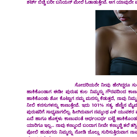
ಶರ್ಟ್ ಬಿಚ್ಚಿ ಬರೀ ಬನಿಯನ್ ಮೇಲೆ ಓಡಾಡುತ್ತೇವೆ. ಆಗ ಯಾವುದೇ 
ಸೋದರಿಯರೇ ನೀವು ಹೇಗಿದ್ದರೂ ಸುಂದರವಾಗಿ ಕಾಣುತ್
ಹಾಕಿಕೊಂಡಾಗ ಈಡೀ ಪುರುಷ ಕುಲ ನಿಮ್ಮನ್ನು ಗೌರವದಿಂದ ಕಾಣುತ್
ಹಾಕಿಕೊಂಡು ಶೋ ಕೊಟ್ಟಾಗ ನಮ್ಮ ಮನಸ್ಸು ಕೆಡುತ್ತದೆ, ನಾವು ನಿಮ್ಮನ
ನೀಲಿ ಕನಸುಗಳನ್ನು ಕಾಣುತ್ತೇವೆ. ಇದು 101% ಸತ್ಯ. ಹೆಣ್ಣಿನ ಮ
ಪುರುಷರಿಗೆ ಸಾಧ್ಯವಾಗಲಿಲ್ಲ. ಹೀಗಿರುವಾಗ ನಮ್ಮಂಥ ಎಳೆ ಯುವಕ
ಎದೆ ಹಾಗೂ ಹೊಕ್ಕಳು ಕಾಣುವಂತೆ ಅರ್ಧಂಬರ್ಧ ಬಟ್ಟೆ ಹಾಕಿಕೊಂಡು
ಯಾರಿಗೂ ಇಲ್ಲ... ನಾವು ಕಣ್ಮುಂದೆ ಬಂದಾಗ ನೀವೇ ಕಣ್ಮುಚ್ಚಿ ತಲೆ ತ
ಪೋಲಿ ಹುಡುಗರು ನಿಮ್ಮನ್ನು ನೋಡಿ ಜೊಲ್ಲು ಸುರಿಸುತ್ತಿರುವಾಗ ನಾ