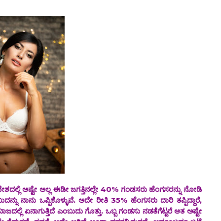
ಟೇ ಅಲ್ಲ ಈಡೀ ಜಗತ್ತಿನಲ್ಲೇ 40% ಗಂಡಸರು ಹೆಂಗಸರನ್ನು ನೋಡಿ
ಂಬುದನ್ನು ನಾನು ಒಪ್ಪಿಕೊಳ್ಳುವೆ. ಅದೇ ರೀತಿ 35% ಹೆಂಗಸರು ದಾರಿ ತಪ್ಪಿದ್ದಾರೆ,
ಸಮಾಜದಲ್ಲಿ ಏನಾಗುತ್ತಿದೆ ಎಂಬುದು ಗೊತ್ತು. ಒಬ್ಬ ಗಂಡಸು ನಡತೆಗೆಟ್ಟರೆ ಆತ ಅಷ್ಟೇ