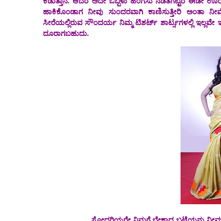
ಕೆಡುತ್ತಾನೆ. ಆದರೆ ಅದೇ ಒಬ್ಬಳು ಹೆಂಗಸು ನಡತೆಗೆಟ್ಟರೆ ಈಡೀ ಊರೇ ಕೆಡ
ಹಾಕಿಕೊಂಡಾಗ ನೀವು ಸುಂದರವಾಗಿ ಕಾಣಿಸುತ್ತೀರಿ ಅಂತಾ ನೀವೆ
ಸೀರೆಯಲ್ಲಿರುವ ಸೌಂದರ್ಯ ನಿಮ್ಮ ಟಿಶರ್ಟ್ ಶಾರ್ಟ್ಸಗಳಲ್ಲಿ ಇಲ್ಲವೇ ಇಲ
ದೂರಾಗಬಹುದು.
ಸೋದರಿಯರೇ ನಿಮಗೆ ಬೇಕಾದ ಬಟ್ಟೆಯನ್ನು ‌ನೀವು ಹಾಕಿಕ