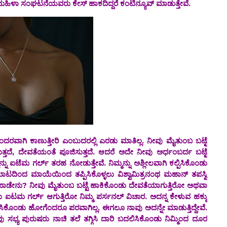
ಮಹಿಳಾ ಸಂಘಟನೆಯವರು ಕೇಸ್ ಹಾಕದಿದ್ದರೆ ಕಂಟಿನ್ಯೂವ್ ಮಾಡುತ್ತೇವೆ.
ತೀರಿ ಎಂಬುದರಲ್ಲಿ ಎರಡು ಮಾತಿಲ್ಲ. ನೀವು ಮೈತುಂಬ ಬಟ್ಟೆ
ತದೆ, ದೇವತೆಯಂತೆ ಪೂಜಿಸುತ್ತದೆ. ಆದರೆ ಅದೇ ನೀವು ಅರ್ಧಂಬರ್ದ ಬಟ್ಟೆ
್ನು ಐಟೆಮ ಗರ್ಲ್ ತರಹ ನೋಡುತ್ತೇವೆ. ನಿಮ್ಮನ್ನು ಅಶ್ಲೀಲವಾಗಿ ಕಲ್ಪಿಸಿಕೊಂಡು
ೈಮಾಟದಿಂದ ಮಾಯೆಯಿಂದ ತಪ್ಪಿಸಿಕೊಳ್ಳಲು ವಿಶ್ವಾಮಿತ್ರನಂಥ ಮಹಾನ್ ತಪಸ್ವಿ
ರ ಪಾಡೇನು? ನೀವು ಮೈತುಂಬ ಬಟ್ಟೆ ಹಾಕಿಕೊಂಡು ದೇವತೆಯಾಗುತ್ತಿರೋ ಅಥವಾ
 ಐಟಮ ಗರ್ಲ್ ಆಗುತ್ತಿರೋ ನಿಮ್ಮ ಪರ್ಸನಲ್ ವಿಚಾರ. ಅದನ್ನ ಕೇಳುವ ಹಕ್ಕು
ಗ್ಗಿಸಿಕೊಂಡು ಹೋಗೆಂದರೂ ಪರವಾಗಿಲ್ಲ. ಈಗಲೂ ನಾವು ಅದನ್ನೇ ಮಾಡುತ್ತಿದ್ದೇವೆ.
ವು ಸಭ್ಯ ಪುರುಷರು ನಾಚಿ ತಲೆ ತಗ್ಗಿಸಿ ದಾರಿ ಬದಲಿಸಿಕೊಂಡು ನಿಮ್ಮಿಂದ ದೂರ