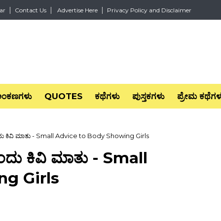
ar
Contact Us
Advertise Here
Privacy Policy and Disclaimer
ಅಂಕಣಗಳು
QUOTES
ಕಥೆಗಳು
ಪುಸ್ತಕಗಳು
ಪ್ರೇಮ ಕಥೆಗಳ
ು ಕಿವಿ ಮಾತು - Small Advice to Body Showing Girls
ದು ಕಿವಿ ಮಾತು - Small
g Girls