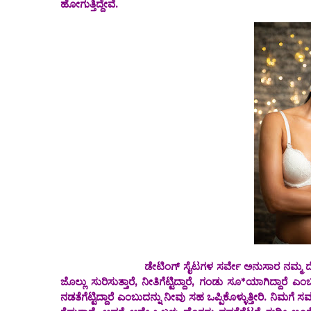
ಹೋಗುತ್ತಿದ್ದೇವೆ.
ಡೇಟಿಂಗ್ ಸೈಟಗಳ ಸರ್ವೇ ಅನುಸಾರ ನಮ್ಮ ದೇಶದಲ್ಲಿ ಅಷ್
ಜೊಲ್ಲು ಸುರಿಸುತ್ತಾರೆ, ನೀತಿಗೆಟ್ಟಿದ್ದಾರೆ, ಗಂಡು ಸೂ*ಯಾಗಿದ್ದಾರೆ ಎ
ನಡತೆಗೆಟ್ಟಿದ್ದಾರೆ ಎಂಬುದನ್ನು ನೀವು ಸಹ ಒಪ್ಪಿಕೊಳ್ಳುತ್ತೀರಿ. ನಿಮಗೆ 