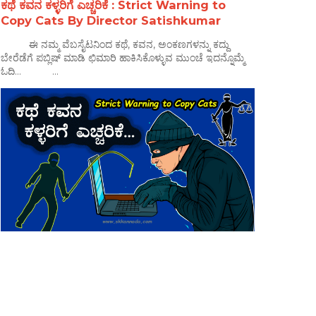
ಕಥೆ ಕವನ ಕಳ್ಳರಿಗೆ ಎಚ್ಚರಿಕೆ : Strict Warning to
Copy Cats By Director Satishkumar
ಈ ನಮ್ಮ ವೆಬಸೈಟನಿಂದ ಕಥೆ, ಕವನ, ಅಂಕಣಗಳನ್ನು ಕದ್ದು
ಬೇರೆಡೆಗೆ ಪಬ್ಲಿಷ್ ಮಾಡಿ ಛಿಮಾರಿ ಹಾಕಿಸಿಕೊಳ್ಳುವ ಮುಂಚೆ ಇದನ್ನೊಮ್ಮೆ
ಓದಿ... ...