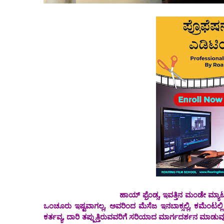
ಹಾಯ್ ಫ್ರೆಂಡ್ಸ, ಇವತ್ತಿನ ಮಂಡೇ ಮ್ಯಾಟರ ಅಂಕಣದ 
ಒಂಚೂರು ಇಷ್ಟವಾಗಲ್ಲ, ಅವರಿಂದ ಮೆಸೆಜ ಇನಬಾಕ್ಸಲ್ಲಿ, ಕಮೆಂಟಲ್
ಕರ್ತವ್ಯ, ದಾರಿ ತಪ್ಪುತ್ತಿರುವವರಿಗೆ ಸರಿಯಾದ ಮಾರ್ಗದರ್ಶನ ಮಾಡು