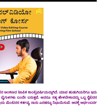
ಟಾಪಿಕ ಕಾಂಟ್ರವರ್ಷಿಯಲ್ಲಾಗಿದೆ. ಯಾವ ಹುಡುಗಿಯರಿಗೂ ಇದು
ಲಿ ಬೈಗುಳಗಳು ಬಂದೇ ಬರುತ್ತವೆ. ಆದರೂ ಸತ್ಯ ಹೇಳಬೇಕಾದದ್ದು ಒಬ್ಬ ರೈಟರನ‌
ವುದು ಮೆಂಟರನ ಕರ್ತವ್ಯ, ನಾನು ಎರಡನ್ನೂ ನಿಭಾಯಿಸುವೆ. ಅದಕ್ಕೆ ಅರ್ಧಂಬರ್ದ