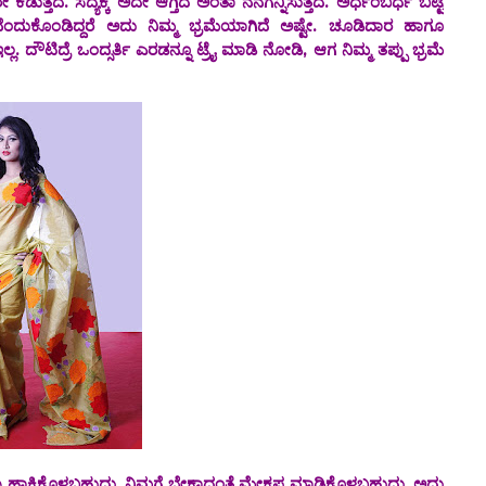
ುತ್ತದೆ. ಸದ್ಯಕ್ಕೆ ‌ಅದೇ ಆಗ್ತಿದೆ ಅಂತಾ ನನಗನ್ನಿಸುತ್ತದೆ. ಅರ್ಧಂಬರ್ಧ ಬಟ್ಟೆ
ಂದುಕೊಂಡಿದ್ದರೆ ಅದು ನಿಮ್ಮ ಭ್ರಮೆಯಾಗಿದೆ ಅಷ್ಟೇ. ಚೂಡಿದಾರ ಹಾಗೂ
್ಲ. ದೌಟಿದ್ರೆ ಒಂದ್ಸರ್ತಿ ಎರಡನ್ನೂ ಟ್ರೈ ಮಾಡಿ ನೋಡಿ, ಆಗ ನಿಮ್ಮ ತಪ್ಪು ಭ್ರಮೆ
ೊಳ್ಳಬಹುದು, ನಿಮಗೆ ಬೇಕಾದಂತೆ ಮೇಕಪ ಮಾಡಿಕೊಳ್ಳಬಹುದು. ಅದು