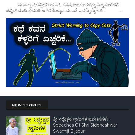
ಈ ನಮ್ಮ ವೆಬಸೈಟನಿಂದ ಕಥೆ, ಕವನ, ಅಂಕಣಗಳನ್ನು ಕದ್ದು ಬೇರೆಡೆಗೆ
ಪಬ್ಲಿಷ್ ಮಾಡಿ ಛಿಮಾರಿ ಹಾಕಿಸಿಕೊಳ್ಳುವ ಮುಂಚೆ ಇದನ್ನೊಮ್ಮೆ ಓದಿ... ...
NEW STORIES
ಶ್ರೀ ಸಿದ್ದೇಶ್ವರ ಸ್ವಾಮಿಗಳ ಪ್ರವಚನಗಳು -
Speeches Of Shri Siddheshwar
Swamiji Bijapur