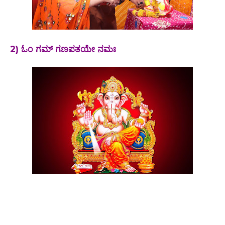
2)
ಓಂ ಗಮ್ ಗಣಪತಯೇ ನಮಃ