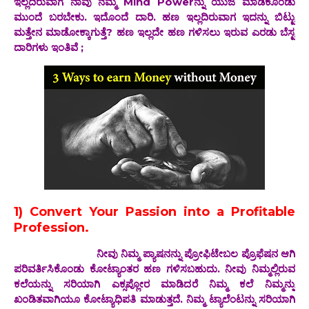
ಇಲ್ಲದಿರುವಾಗ ನಾವು ನಮ್ಮ Mind Powerನ್ನು ಯುಜ ಮಾಡಿಕೊಂಡು
ಮುಂದೆ ಬರಬೇಕು. ಇದೊಂದೆ ದಾರಿ. ಹಣ ಇಲ್ಲದಿರುವಾಗ ಇದನ್ನು ಬಿಟ್ಟು
ಮತ್ತೇನ ಮಾಡೋಕ್ಕಾಗುತ್ತೆ? ಹಣ ಇಲ್ಲದೇ ಹಣ ಗಳಿಸಲು ಇರುವ ಎರಡು ಬೆಸ್ಟ
ದಾರಿಗಳು ಇಂತಿವೆ ;
1) Convert Your Passion into a Profitable
Profession.
ನೀವು ನಿಮ್ಮ ಪ್ಯಾಷನನ್ನು ಪ್ರೋಫಿಟೇಬಲ ಪ್ರೊಫೆಷನ ಆಗಿ
ಪರಿವರ್ತಿಸಿಕೊಂಡು ಕೋಟ್ಯಾಂತರ ಹಣ ಗಳಿಸಬಹುದು. ನೀವು ನಿಮ್ಮಲ್ಲಿರುವ
ಕಲೆಯನ್ನು ಸರಿಯಾಗಿ ಎಕ್ಸಪ್ಲೋರ ಮಾಡಿದರೆ ನಿಮ್ಮ ಕಲೆ ನಿಮ್ಮನ್ನು
ಖಂಡಿತವಾಗಿಯೂ ಕೋಟ್ಯಾಧಿಪತಿ ಮಾಡುತ್ತದೆ. ನಿಮ್ಮ ಟ್ಯಾಲೆಂಟನ್ನು ಸರಿಯಾಗಿ