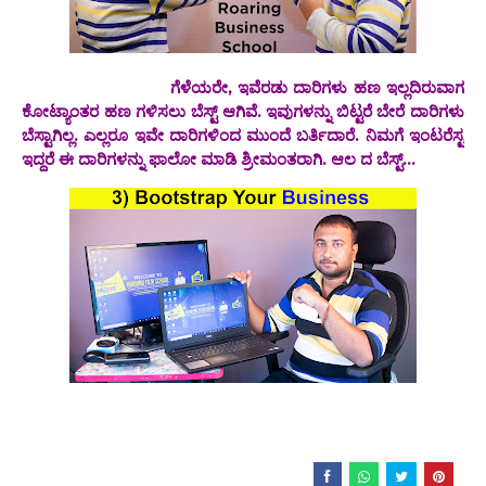
ಗೆಳೆಯರೇ, ಇವೆರಡು ದಾರಿಗಳು ಹಣ ಇಲ್ಲದಿರುವಾಗ
ಕೋಟ್ಯಾಂತರ ಹಣ ಗಳಿಸಲು ಬೆಸ್ಟ್ ಆಗಿವೆ‌. ಇವುಗಳನ್ನು ಬಿಟ್ಟರೆ ಬೇರೆ ದಾರಿಗಳು
ಬೆಸ್ಟಾಗಿಲ್ಲ‌. ಎಲ್ಲರೂ ಇವೇ ದಾರಿಗಳಿಂದ ಮುಂದೆ ಬರ್ತಿದಾರೆ. ನಿಮಗೆ ಇಂಟರೆಸ್ಟ
ಇದ್ದರೆ ಈ ದಾರಿಗಳನ್ನು ಫಾಲೋ ಮಾಡಿ ಶ್ರೀಮಂತರಾಗಿ. ಆಲ ದ ಬೆಸ್ಟ್...