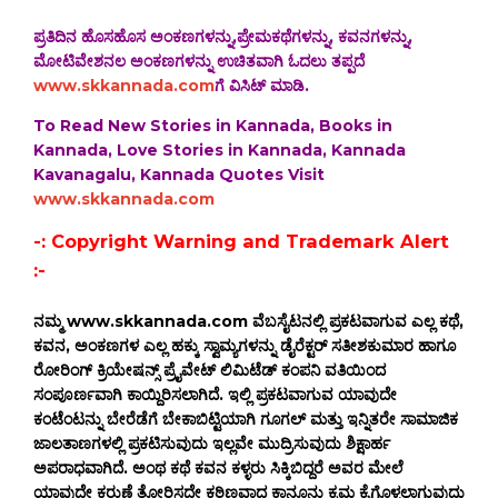
ಪ್ರತಿದಿನ ಹೊಸಹೊಸ ಅಂಕಣಗಳನ್ನು,ಪ್ರೇಮಕಥೆಗಳನ್ನು, ಕವನಗಳನ್ನು,
ಮೋಟಿವೇಶನಲ ಅಂಕಣಗಳನ್ನು ಉಚಿತವಾಗಿ ಓದಲು ತಪ್ಪದೆ
www.skkannada.com
ಗೆ ವಿಸಿಟ್ ಮಾಡಿ.
To Read New Stories in Kannada, Books in
Kannada, Love Stories in Kannada, Kannada
Kavanagalu, Kannada Quotes Visit
www.skkannada.com
-: Copyright Warning and Trademark Alert
:-
ನಮ್ಮ www.skkannada.com ವೆಬಸೈಟನಲ್ಲಿ ಪ್ರಕಟವಾಗುವ ಎಲ್ಲ ಕಥೆ,
ಕವನ, ಅಂಕಣಗಳ ಎಲ್ಲ ಹಕ್ಕು ಸ್ವಾಮ್ಯಗಳನ್ನು ಡೈರೆಕ್ಟರ್ ಸತೀಶಕುಮಾರ ಹಾಗೂ
ರೋರಿಂಗ್ ಕ್ರಿಯೇಷನ್ಸ್ ಪ್ರೈವೇಟ್ ಲಿಮಿಟೆಡ್ ಕಂಪನಿ ವತಿಯಿಂದ
ಸಂಪೂರ್ಣವಾಗಿ ಕಾಯ್ದಿರಿಸಲಾಗಿದೆ. ಇಲ್ಲಿ ಪ್ರಕಟವಾಗುವ ಯಾವುದೇ
ಕಂಟೆಂಟನ್ನು ಬೇರೆಡೆಗೆ ಬೇಕಾಬಿಟ್ಟಿಯಾಗಿ ಗೂಗಲ್ ಮತ್ತು ಇನ್ನಿತರೇ ಸಾಮಾಜಿಕ
ಜಾಲತಾಣಗಳಲ್ಲಿ ಪ್ರಕಟಿಸುವುದು ಇಲ್ಲವೇ ಮುದ್ರಿಸುವುದು ಶಿಕ್ಷಾರ್ಹ
ಅಪರಾಧವಾಗಿದೆ. ಅಂಥ ಕಥೆ ಕವನ ಕಳ್ಳರು ಸಿಕ್ಕಿಬಿದ್ದರೆ ಅವರ ಮೇಲೆ
ಯಾವುದೇ ಕರುಣೆ ತೋರಿಸದೇ ಕಠಿಣವಾದ ಕಾನೂನು ಕ್ರಮ ಕೈಗೊಳ್ಳಲಾಗುವುದು