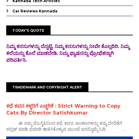
Kannada Tech Articles
Car Reviews Kannada
TODAY'S QUOTE
ನಿಮ್ಮ ಕನಸುಗಳನ್ನು ಬೆನ್ನಟ್ಟಿ. ನಿಮ್ಮ ಕನಸುಗಳನ್ನು ನೀವೇ ಕೊಲ್ಲದಿರಿ. ನಿಮ್ಮ
ಕಲೆಯನ್ನು ಕೊಲೆ
ಮಾಡಬೇಡಿ. ನಿಮ್ಮ ಫ್ಯಾಷನನ್ನು ಪ್ರೋಫೆಶನ್ನಾಗಿ
ಪರಿವರ್ತಿಸಿ.
TRADEMARK AND COPYRIGHT ALERT
ಕಥೆ ಕವನ ಕಳ್ಳರಿಗೆ ಎಚ್ಚರಿಕೆ : Strict Warning to Copy
Cats By Director Satishkumar
ಈ ನಮ್ಮ ವೆಬಸೈಟನಿಂದ ಕಥೆ, ಕವನ, ಅಂಕಣಗಳನ್ನು ಕದ್ದು ಬೇರೆಡೆಗೆ
ಪಬ್ಲಿಷ್ ಮಾಡಿ ಛಿಮಾರಿ ಹಾಕಿಸಿಕೊಳ್ಳುವ ಮುಂಚೆ ಇದನ್ನೊಮ್ಮೆ ಓದಿ... ...