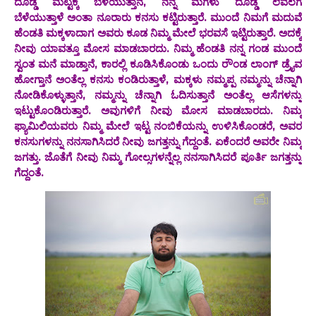
ದೊಡ್ಡ ಮಟ್ಟಕ್ಕೆ ಬೆಳೆಯುತ್ತಾನೆ, ನನ್ನ ಮಗಳು ದೊಡ್ಡ ಲೆವೆಲಗೆ
ಬೆಳೆಯುತ್ತಾಳೆ ಅಂತಾ ನೂರಾರು ಕನಸು ಕಟ್ಟಿರುತ್ತಾರೆ. ಮುಂದೆ ನಿಮಗೆ ಮದುವೆ
ಹೆಂಡತಿ ಮಕ್ಕಳಾದಾಗ ಅವರು ಕೂಡ ನಿಮ್ಮ ಮೇಲೆ ಭರವಸೆ ಇಟ್ಟಿರುತ್ತಾರೆ. ಅದಕ್ಕೆ
ನೀವು ಯಾವತ್ತೂ ಮೋಸ ಮಾಡಬಾರದು. ನಿಮ್ಮ ಹೆಂಡತಿ ನನ್ನ ಗಂಡ ಮುಂದೆ
ಸ್ವಂತ ಮನೆ ಮಾಡ್ತಾನೆ, ಕಾರಲ್ಲಿ ಕೂಡಿಸಿಕೊಂಡು ಒಂದು ರೌಂಡ ಲಾಂಗ್ ಡ್ರೈವ
ಹೋಗ್ತಾನೆ ಅಂತೆಲ್ಲ ಕನಸು ಕಂಡಿರುತ್ತಾಳೆ, ಮಕ್ಕಳು ನಮ್ಮಪ್ಪ ನಮ್ಮನ್ನು ಚೆನ್ನಾಗಿ
ನೋಡಿಕೊಳ್ಳುತ್ತಾನೆ, ನಮ್ಮನ್ನು ಚೆನ್ನಾಗಿ ಓದಿಸುತ್ತಾನೆ ಅಂತೆಲ್ಲ ಆಸೆಗಳನ್ನು
ಇಟ್ಟುಕೊಂಡಿರುತ್ತಾರೆ. ಅವುಗಳಿಗೆ ನೀವು ಮೋಸ ಮಾಡಬಾರದು. ನಿಮ್ಮ
ಫ್ಯಾಮಿಲಿಯವರು ನಿಮ್ಮ ಮೇಲೆ ಇಟ್ಟ ನಂಬಿಕೆಯನ್ನು ಉಳಿಸಿಕೊಂಡರೆ, ಅವರ
ಕನಸುಗಳನ್ನು ನನಸಾಗಿಸಿದರೆ ನೀವು ಜಗತ್ತನ್ನು ಗೆದ್ದಂತೆ. ಏಕೆಂದರೆ ಅವರೇ ನಿಮ್ಮ
ಜಗತ್ತು. ಜೊತೆಗೆ ನೀವು ನಿಮ್ಮ ಗೋಲ್ಸಗಳನ್ನೆಲ್ಲ ನನಸಾಗಿಸಿದರೆ ಪೂರ್ತಿ ಜಗತ್ತನ್ನು
ಗೆದ್ದಂತೆ.