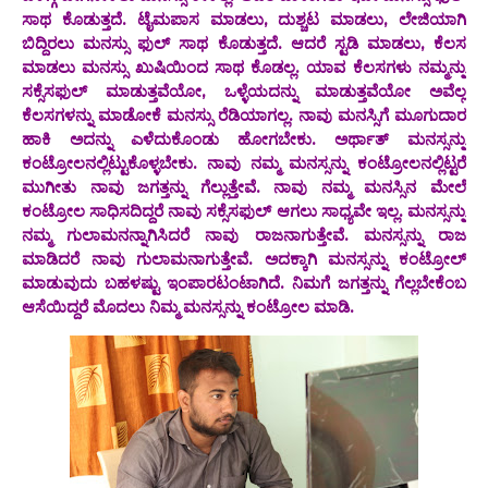
ಸಾಥ ಕೊಡುತ್ತದೆ. ಟೈಮಪಾಸ ಮಾಡಲು, ದುಶ್ಚಟ ಮಾಡಲು, ಲೇಜಿಯಾಗಿ
ಬಿದ್ದಿರಲು ಮನಸ್ಸು ಫುಲ್ ಸಾಥ ಕೊಡುತ್ತದೆ. ಆದರೆ ಸ್ಟಡಿ ಮಾಡಲು, ಕೆಲಸ
ಮಾಡಲು ಮನಸ್ಸು ಖುಷಿಯಿಂದ ಸಾಥ ಕೊಡಲ್ಲ. ಯಾವ ಕೆಲಸಗಳು ನಮ್ಮನ್ನು
ಸಕ್ಸೆಸಫುಲ್ ಮಾಡುತ್ತವೆಯೋ, ಒಳ್ಳೆಯದನ್ನು ಮಾಡುತ್ತವೆಯೋ ಅವೆಲ್ಲ
ಕೆಲಸಗಳನ್ನು ಮಾಡೋಕೆ ಮನಸ್ಸು ರೆಡಿಯಾಗಲ್ಲ. ನಾವು ಮನಸ್ಸಿಗೆ ಮೂಗುದಾರ
ಹಾಕಿ ಅದನ್ನು ಎಳೆದುಕೊಂಡು ಹೋಗಬೇಕು. ಅರ್ಥಾತ್ ಮನಸ್ಸನ್ನು
ಕಂಟ್ರೋಲನಲ್ಲಿಟ್ಟುಕೊಳ್ಳಬೇಕು. ನಾವು ನಮ್ಮ ಮನಸ್ಸನ್ನು ಕಂಟ್ರೋಲನಲ್ಲಿಟ್ಟರೆ
ಮುಗೀತು ನಾವು ಜಗತ್ತನ್ನು ಗೆಲ್ಲುತ್ತೇವೆ. ನಾವು ನಮ್ಮ ಮನಸ್ಸಿನ ಮೇಲೆ
ಕಂಟ್ರೋಲ ಸಾಧಿಸದಿದ್ದರೆ ನಾವು ಸಕ್ಸೆಸಫುಲ್ ಆಗಲು ಸಾಧ್ಯವೇ ಇಲ್ಲ. ಮನಸ್ಸನ್ನು
ನಮ್ಮ ಗುಲಾಮನನ್ನಾಗಿಸಿದರೆ ನಾವು ರಾಜನಾಗುತ್ತೇವೆ. ಮನಸ್ಸನ್ನು ರಾಜ
ಮಾಡಿದರೆ ನಾವು ಗುಲಾಮನಾಗುತ್ತೇವೆ. ಅದಕ್ಕಾಗಿ ಮನಸ್ಸನ್ನು ಕಂಟ್ರೋಲ್‌
ಮಾಡುವುದು ಬಹಳಷ್ಟು ಇಂಪಾರಟಂಟಾಗಿದೆ. ನಿಮಗೆ ಜಗತ್ತನ್ನು ಗೆಲ್ಲಬೇಕೆಂಬ
ಆಸೆಯಿದ್ದರೆ ಮೊದಲು ನಿಮ್ಮ ಮನಸ್ಸನ್ನು ಕಂಟ್ರೋಲ ಮಾಡಿ.