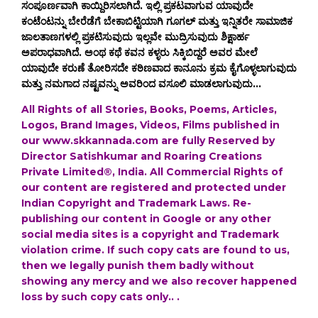
ಸಂಪೂರ್ಣವಾಗಿ ಕಾಯ್ದಿರಿಸಲಾಗಿದೆ. ಇಲ್ಲಿ ಪ್ರಕಟವಾಗುವ ಯಾವುದೇ
ಕಂಟೆಂಟನ್ನು ಬೇರೆಡೆಗೆ ಬೇಕಾಬಿಟ್ಟಿಯಾಗಿ ಗೂಗಲ್ ಮತ್ತು ಇನ್ನಿತರೇ ಸಾಮಾಜಿಕ
ಜಾಲತಾಣಗಳಲ್ಲಿ ಪ್ರಕಟಿಸುವುದು ಇಲ್ಲವೇ ಮುದ್ರಿಸುವುದು ಶಿಕ್ಷಾರ್ಹ
ಅಪರಾಧವಾಗಿದೆ. ಅಂಥ ಕಥೆ ಕವನ ಕಳ್ಳರು ಸಿಕ್ಕಿಬಿದ್ದರೆ ಅವರ ಮೇಲೆ
ಯಾವುದೇ ಕರುಣೆ ತೋರಿಸದೇ ಕಠಿಣವಾದ ಕಾನೂನು ಕ್ರಮ ಕೈಗೊಳ್ಳಲಾಗುವುದು
ಮತ್ತು ನಮಗಾದ ನಷ್ಟವನ್ನು ಅವರಿಂದ ವಸೂಲಿ ಮಾಡಲಾಗುವುದು...
All Rights of all Stories, Books, Poems, Articles,
Logos, Brand Images, Videos, Films published in
our www.skkannada.com are fully Reserved by
Director Satishkumar and Roaring Creations
Private Limited®, India. All Commercial Rights of
our content are registered and protected under
Indian Copyright and Trademark Laws. Re-
publishing our content in Google or any other
social media sites is a copyright and Trademark
violation crime. If such copy cats are found to us,
then we legally punish them badly without
showing any mercy and we also recover happened
loss by such copy cats only.. .