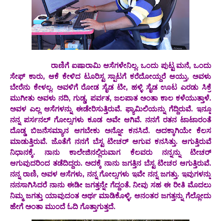
ರಾಣಿಗೆ ಐಷಾರಾಮಿ ಆಸೆಗಳೇನಿಲ್ಲ. ಒಂದು ಪುಟ್ಟ ಮನೆ, ಒಂದು
ಸೇಫ್ ಕಾರು, ಆಕೆ ಕೇಳಿದ ಟೂರಿಸ್ಟ ಸ್ಪಾಟಗೆ ಕರೆದೋಯ್ದರೆ ಆಯ್ತು, ಅವಳು
ಬೇರೆನು ಕೇಳಲ್ಲ. ಅವಳಿಗೆ ರೋಡ ಸೈಡ ಟೀ, ಹಳ್ಳಿ ಸೈಡ ಊಟ ಎರಡು ಸಿಕ್ರೆ
ಮುಗೀತು ಅವಳು ನದಿ, ಗುಡ್ಡ, ಪರ್ವತ, ಜಲಪಾತ ಅಂತಾ ಕಾಲ ಕಳೆಯುತ್ತಾಳೆ‌.
ಅವಳ ಎಲ್ಲ ಆಸೆಗಳನ್ನು ಈಡೇರಿಸುತ್ತಿರುವೆ. ಫ್ಯಾಮಿಲಿಯನ್ನು ಗೆದ್ದಿರುವೆ. ಇನ್ನೂ
ನನ್ನ ಪರ್ಸನಲ್ ಗೋಲ್ಸಗಳು ಕೂಡ ಅವೇ ಆಗಿವೆ. ನನಗೆ ರತನ ಟಾಟಾರಂತೆ
ದೊಡ್ಡ ಬಿಜನೆಸಮ್ಯಾನ ಆಗಬೇಕು ಅನ್ನೋ ಕನಸಿದೆ. ಅದಕ್ಕಾಗಿಯೇ ಕೆಲಸ
ಮಾಡುತ್ತಿರುವೆ. ಜೊತೆಗೆ ನನಗೆ ಬೆಸ್ಟ ಟೀಚರ್ ಆಗುವ ಕನಸಿತ್ತು. ಆಗುತ್ತಿರುವೆ
ನಿಧಾನಕ್ಕೆ. ನಾನು ಕಾಲೇಜಿನಲ್ಲಿರುವಾಗ ಕೆಲವರು ನನ್ನನ್ನು ಟೀಚರ್
ಆಗುವುದರಿಂದ ತಡೆದಿದ್ದರು. ಅದಕ್ಕೆ ನಾನು ಜಗತ್ತಿನ ಬೆಸ್ಟ ಟೀಚರ ಆಗುತ್ತಿರುವೆ.
ನನ್ನ ರಾಣಿ, ಅವಳ ಆಸೆಗಳು, ನನ್ನ ಗೋಲ್ಸಗಳು ಇವೇ ನನ್ನ ಜಗತ್ತು. ಇವುಗಳನ್ನು
ನನಸಾಗಿಸಿದರೆ ನಾನು ಈಡೀ ಜಗತ್ತನ್ನೇ ಗೆದ್ದಂತೆ. ನೀವು ಸಹ ಈ ರೀತಿ ಮೊದಲು
ನಿಮ್ಮ ಜಗತ್ತು ಯಾವುದಂತ ಅರ್ಥ ಮಾಡಿಕೊಳ್ಳಿ. ಆನಂತರ ಜಗತ್ತನ್ನು ಗೆಲ್ಲೋದು
ಹೇಗೆ ಅಂತಾ ಮುಂದೆ ಓದಿ ಗೊತ್ತಾಗುತ್ತದೆ.