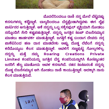
ಮೊದಲಿನಿಂದಲೂ ರಾಣಿ ನನ್ನ ಮೇಲೆ ಬೆಟ್ಟದಷ್ಟು
ಕನಸುಗಳನ್ನು ಕಟ್ಟಿದ್ದಾಳೆ. ಬಾಲ್ಯದಿಂದಲೂ ಬೆಸ್ಟಫ್ರೆಂಡಾಗಿದ್ದವಳು ಈಗ ಲೈಫ
ಪಾರ್ಟನರ ಆಗುತ್ತಿದ್ದಾಳೆ. ಆಕೆ ನನ್ನನ್ನು ಒಬ್ಬ ಸಕ್ಸೆಸಫುಲ್ ವ್ಯಕ್ತಿಯಾಗಿ ನೋಡಲು
ನನ್ನೊಂದಿಗೆ ಸೇರಿ ಕಷ್ಟಪಡುತ್ತಿದ್ದಾಳೆ‌‌. ನನ್ನನ್ನು ಜಗತ್ತಿನ ಟಾಪ್ ಬಿಜನೆಸಮ್ಯಾನ
ಮಾಡಲು ಹಾರ್ಡವರ್ಕ ಮಾಡುತ್ತಿದ್ದಾಳೆ. ಜಗತ್ತಿಗೆ ಕಷ್ಟ ಬಂದಾಗ ದೇವರು ನನ್ನ
ಪಾಕೆಟನಿಂದ ಹಣ ದಾನ ಮಾಡಬೇಕು ಅಷ್ಟು ದೊಡ್ಡ ಲೆವೆಲಗೆ ನನ್ನನ್ನು
ಕರೆದೊಯ್ಯಲು ಕೆಲಸ ಮಾಡುತ್ತಿದ್ದಾಳೆ‌. ಅವಳಿಗೆ ಸಣ್ಣಪುಟ್ಟ ಗೋಲ್ಸಗಳಿಲ್ಲ.
ನನ್ನನ್ನು ಮತ್ತೆ ನಮ್ಮ Roaring Creations Private
Limited ಕಂಪನಿಯನ್ನು ಜಗತ್ತಿನ ಬೆಸ್ಟ ಕಂಪನಿಯನ್ನಾಗಿಸಿ ಕೋಟ್ಯಾಂತರ
ಜನರಿಗೆ ಹೆಲ್ಪ ಮಾಡೋದು ಅವಳ ಕನಸಾಗಿದೆ. ರತನ ಟಾಟಾರಂತೆ ನನ್ನನ್ನು
ದೊಡ್ಡ ಬಿಜನೆಸಮ್ಯಾನ ಆಗಿ ನೋಡಲು ರಾಣಿ ಕಾಯುತ್ತಿದ್ದಾಳೆ. ಅದಕ್ಕಾಗಿ ನಾನು
ಕೆಲಸ ಮಾಡುತ್ತಿರುವೆ.