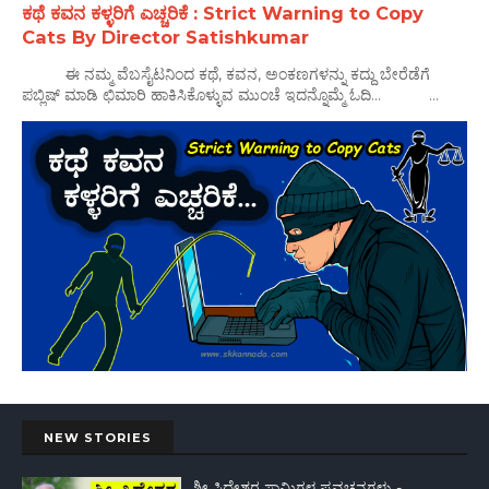
ಕಥೆ ಕವನ ಕಳ್ಳರಿಗೆ ಎಚ್ಚರಿಕೆ : Strict Warning to Copy
Cats By Director Satishkumar
ಈ ನಮ್ಮ ವೆಬಸೈಟನಿಂದ ಕಥೆ, ಕವನ, ಅಂಕಣಗಳನ್ನು ಕದ್ದು ಬೇರೆಡೆಗೆ
ಪಬ್ಲಿಷ್ ಮಾಡಿ ಛಿಮಾರಿ ಹಾಕಿಸಿಕೊಳ್ಳುವ ಮುಂಚೆ ಇದನ್ನೊಮ್ಮೆ ಓದಿ... ...
NEW STORIES
ಶ್ರೀ ಸಿದ್ದೇಶ್ವರ ಸ್ವಾಮಿಗಳ ಪ್ರವಚನಗಳು -