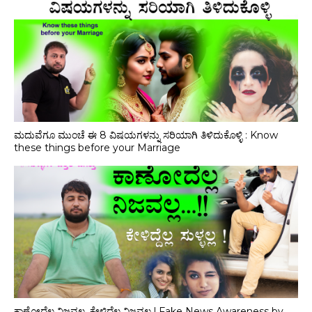
ಮದುವೆಗೂ ಮುಂಚೆ ಈ 8 ವಿಷಯಗಳನ್ನು ಸರಿಯಾಗಿ ತಿಳಿದುಕೊಳ್ಳಿ : Know
these things before your Marriage
ಕಾಣೋದೆಲ್ಲ ನಿಜವಲ್ಲ, ಕೇಳಿದ್ದೆಲ್ಲ ನಿಜವಲ್ಲ ! Fake News Awareness by