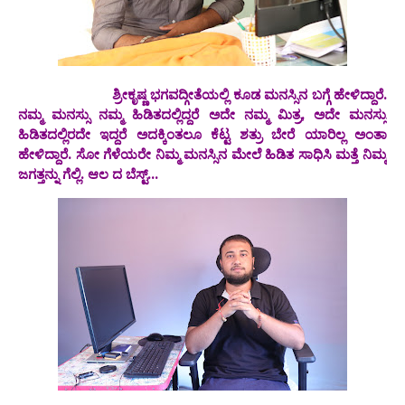
ಶ್ರೀಕೃಷ್ಣ ಭಗವದ್ಗೀತೆಯಲ್ಲಿ ಕೂಡ ಮನಸ್ಸಿನ ಬಗ್ಗೆ ಹೇಳಿದ್ದಾರೆ.
ನಮ್ಮ ಮನಸ್ಸು ನಮ್ಮ ಹಿಡಿತದಲ್ಲಿದ್ದರೆ ಅದೇ ನಮ್ಮ ಮಿತ್ರ, ಅದೇ ಮನಸ್ಸು
ಹಿಡಿತದಲ್ಲಿರದೇ ಇದ್ದರೆ ಅದಕ್ಕಿಂತಲೂ ಕೆಟ್ಟ ಶತ್ರು ಬೇರೆ ಯಾರಿಲ್ಲ ಅಂತಾ
ಹೇಳಿದ್ದಾರೆ. ಸೋ ಗೆಳೆಯರೇ ನಿಮ್ಮ ಮನಸ್ಸಿನ ಮೇಲೆ ಹಿಡಿತ ಸಾಧಿಸಿ ಮತ್ತೆ ನಿಮ್ಮ
ಜಗತ್ತನ್ನು ಗೆಲ್ಲಿ. ಆಲ ದ ಬೆಸ್ಟ್...